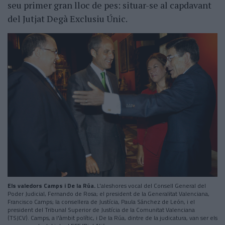
seu primer gran lloc de pes: situar-se al capdavant
del Jutjat Degà Exclusiu Únic.
Els valedors Camps i De la Rúa.
L'aleshores vocal del Consell General del
Poder Judicial, Fernando de Rosa; el president de la Generalitat Valenciana,
Francisco Camps; la consellera de Justícia, Paula Sánchez de León, i el
president del Tribunal Superior de Justícia de la Comunitat Valenciana
(TSJCV). Camps, a l'àmbit polític, i De la Rúa, dintre de la judicatura, van ser els