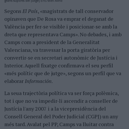
grans suports del jutge| EFE/Biel Aliño
Segons
El País
, «magistrats de tall conservador
opinaven que De Rosa va emprar el deganat de
València per fer-se visible i posicionar-se amb la
dreta que representava Camps». No debades, i amb
Camps com a president de la Generalitat
Valenciana, va travessar la porta giratòria per
convertir-se en secretari autonòmic de Justícia i
Interior. Aquell fixatge confirmava el seu perfil
«més polític que de jutge», segons un perfil que va
elaborar
Información
.
La seua trajectòria política va ser força polèmica,
tot i que no va impedir-li ascendir a conseller de
Justícia l'any 2007 i a la vicepresidència del
Consell General del Poder Judicial (CGPJ) un any
més tard. Avalat pel PP, Camps va lluitar contra