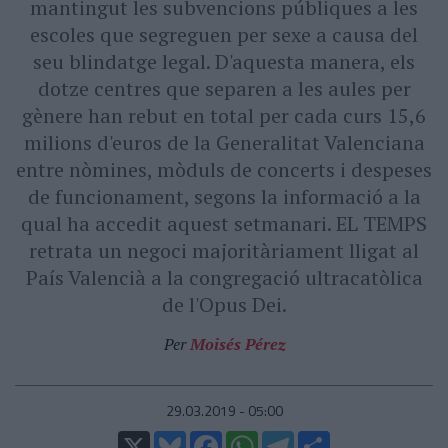
mantingut les subvencions públiques a les
escoles que segreguen per sexe a causa del
seu blindatge legal. D'aquesta manera, els
dotze centres que separen a les aules per
gènere han rebut en total per cada curs 15,6
milions d'euros de la Generalitat Valenciana
entre nòmines, mòduls de concerts i despeses
de funcionament, segons la informació a la
qual ha accedit aquest setmanari. EL TEMPS
retrata un negoci majoritàriament lligat al
País Valencià a la congregació ultracatòlica
de l'Opus Dei.
Per
Moisés Pérez
29.03.2019 - 05:00
X
Bluesky
Facebook
WhatsApp
Telegram
Comparteix