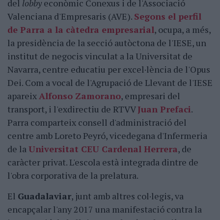
del
lobby
econòmic Conexus i de l'Associació
Valenciana d'Empresaris (AVE).
Segons el perfil
de Parra a la càtedra empresarial
, ocupa, a més,
la presidència de la secció autòctona de l'IESE, un
institut de negocis vinculat a la Universitat de
Navarra, centre educatiu per excel·lència de l'Opus
Dei. Com a vocal de l'Agrupació de Llevant de l'IESE
apareix
Alfonso Zamorano
, empresari del
transport, i l'exdirectiu de RTVV
Juan Prefaci
.
Parra comparteix consell d'administració del
centre amb Loreto Peyró, vicedegana d'Infermeria
de la
Universitat CEU Cardenal Herrera
, de
caràcter privat. L'escola està integrada dintre de
l'obra corporativa de la prelatura.
El
Guadalaviar
, junt amb altres col·legis, va
encapçalar l'any 2017 una manifestació contra la