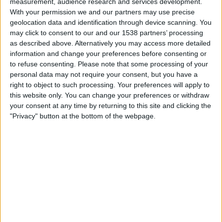
measurement, audience research and services development.
centre Aitana d'Elx (Baix Vinalopó), el qual
With your permission we and our partners may use precise
aconsegueix per curs 1.678.297,44 euros i només
geolocation data and identification through device scanning. You
may click to consent to our and our 1538 partners’ processing
compta amb xics a les aules.
Pel concert en
as described above. Alternatively you may access more detailed
batxillerat
, va pescar 319.352 euros l'any 2016.
information and change your preferences before consenting or
Com a docent del centre, hi ha
Pablo Ruz
,
to refuse consenting.
Please note that some processing of your
personal data may not require your consent, but you have a
candidat del PP a l'alcaldia d'Elx, cap de llista al
right to object to such processing. Your preferences will apply to
Senat per Alacant i un dels peons del líder dels
this website only. You can change your preferences or withdraw
populars, Pablo Casado, al País Valencià. Relacionat
your consent at any time by returning to this site and clicking the
amb l'univers religiós de la ciutat i provinent d'una
"Privacy" button at the bottom of the webpage.
família catòlica, va exercir com a professor al CEU
Cardenal Herrera d'Alacant. Amb el suport de la
família popular dels Martínez-Pujalte, afiliats a
l'Opus Dei, Ruz va sortir en una fotografia en un
sopar d'apadrinament del piadós, imputat a
diversos escàndols,
accionista de la televisió
dels bisbes
i exdirigent del PP
Juan Cotino
, en la