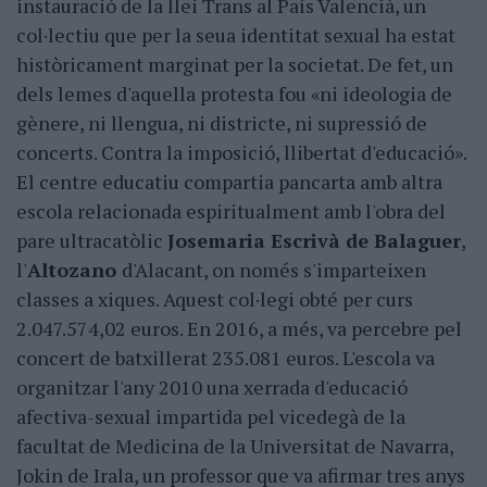
instauració de la llei Trans al País Valencià, un
col·lectiu que per la seua identitat sexual ha estat
històricament marginat per la societat. De fet, un
dels lemes d'aquella protesta fou «ni ideologia de
gènere, ni llengua, ni districte, ni supressió de
concerts. Contra la imposició, llibertat d'educació».
El centre educatiu compartia pancarta amb altra
escola relacionada espiritualment amb l'obra del
pare ultracatòlic
Josemaria Escrivà de Balaguer
,
l'
Altozano
d'Alacant, on només s'imparteixen
classes a xiques. Aquest col·legi obté per curs
2.047.574,02 euros. En 2016, a més, va percebre pel
concert de batxillerat 235.081 euros. L'escola va
organitzar l'any 2010 una xerrada d'educació
afectiva-sexual impartida pel vicedegà de la
facultat de Medicina de la Universitat de Navarra,
Jokin de Irala, un professor que va afirmar tres anys