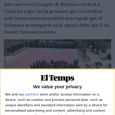
més tard en un Congrés de Bioètica celebrat a
Costa Rica que «hi ha persones que es retroben
amb la seua heterosexualitat una vegada que el
terapeuta aconsegueix curar aqueix dolor que li ha
causat l'homosexualitat».
We value your privacy
We and our
partners
store and/or access information on a
device, such as cookies and process personal data, such as
Pati del centre educatiu Aitana d'Elx (Baix Vinalopó)| Aitana
unique identifiers and standard information sent by a device for
personalised advertising and content, advertising and content
La xerrada va promocionar-se conjuntament amb el