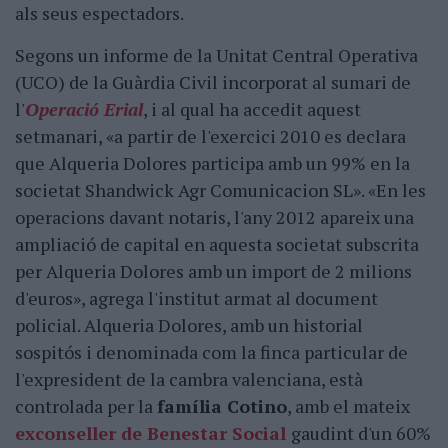
als seus espectadors.
Segons un informe de la Unitat Central Operativa
(UCO) de la Guàrdia Civil incorporat al sumari de
l'
Operació Erial
, i al qual ha accedit aquest
setmanari, «a partir de l'exercici 2010 es declara
que Alqueria Dolores participa amb un 99% en la
societat Shandwick Agr Comunicacion SL». «En les
operacions davant notaris, l'any 2012 apareix una
ampliació de capital en aquesta societat subscrita
per Alqueria Dolores amb un import de 2 milions
d'euros», agrega l'institut armat al document
policial. Alqueria Dolores, amb un historial
sospitós i denominada com la finca particular de
l'expresident de la cambra valenciana, està
controlada per la
família Cotino
, amb el mateix
exconseller de Benestar Social
gaudint d'un 60%