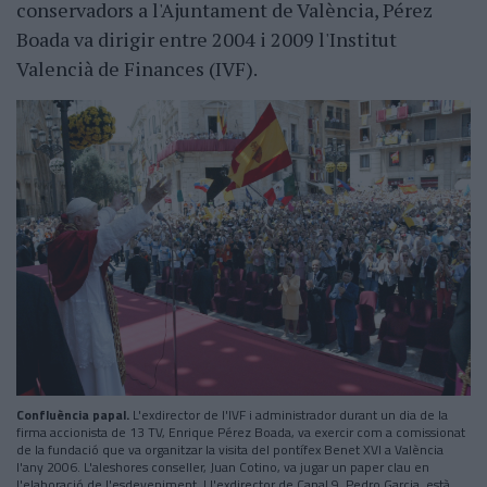
conservadors a l'Ajuntament de València, Pérez
Boada va dirigir entre 2004 i 2009 l'Institut
Valencià de Finances (IVF).
Confluència papal.
L'exdirector de l'IVF i administrador durant un dia de la
firma accionista de 13 TV, Enrique Pérez Boada, va exercir com a comissionat
de la fundació que va organitzar la visita del pontífex Benet XVI a València
l'any 2006. L'aleshores conseller, Juan Cotino, va jugar un paper clau en
l'elaboració de l'esdeveniment. I l'exdirector de Canal 9, Pedro Garcia, està