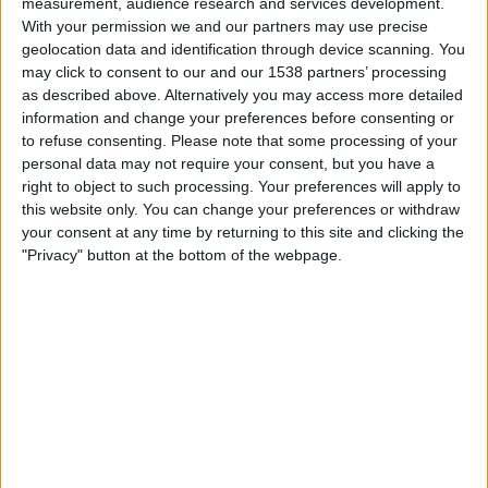
measurement, audience research and services development.
Com a substitut de Pérez Boada al capdavant de
With your permission we and our partners may use precise
Shandwick Agr Comunicacion SL va col·locar-se a
geolocation data and identification through device scanning. You
Rafael Rodríguez del Ángel
,
director tributari i
may click to consent to our and our 1538 partners’ processing
as described above. Alternatively you may access more detailed
internacional de la societat Gestpaco SL
des de
information and change your preferences before consenting or
2004. Aquesta societat té com a administrador únic
to refuse consenting.
Please note that some processing of your
José Cotino Escrivà
, nebot de l'exconseller i
personal data may not require your consent, but you have a
germà del constructor
condemnat per finançar
right to object to such processing. Your preferences will apply to
this website only. You can change your preferences or withdraw
il·legalment la formació de la gavina
a les
your consent at any time by returning to this site and clicking the
campanyes electorals dels comicis valencians de
"Privacy" button at the bottom of the webpage.
2007 i els espanyols de 2008.
La firma, al seu torn, està assenyalada com a part de
l'entramat empresarial que va teixir la nissaga
Cotino, segons la Guàrdia Civil, per incrementar el
seu patrimoni arran de les plusvàlues obtingudes
per la
venda de les concessions d'ITV i de parcs
eòlics
i per camuflar les presumptes comissions