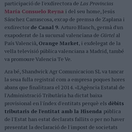
participació de l'exdirectora de
Las Provincias
María Consuelo Reyna
i del seu home, Jesús
Sánchez Carrascosa, excap de premsa de Zaplana i
exdirector
de Canal 9.
Arturo Blanch, germà d'un
exapoderat de la sucursal valenciana de
Gürtel
al
País Valencià,
Orange Market
, i exdelegat de la
vella televisió pública valenciana a Madrid, també
va promoure Valencia Te Ve.
Ara bé, Shandwick Agr Comunicacion SL va tancar
la seua fulla registral com a empresa poques hores
abans que finalitzara el 2014. «L'Agència Estatal de
l'Administració Tributària ha dictat baixa
provisional en l'índex d'entitats perquè els
dèbits
tributaris de l'entitat amb la Hisenda
pública
de l'Estat han estat declarats fallits o per no haver
presentat la declaració de l'impost de societats