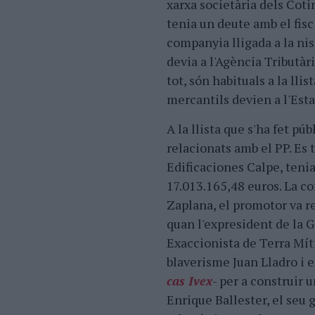
xarxa societària dels Cotin
tenia un deute amb el fisc
companyia lligada a la ni
devia a l'Agència Tributàr
tot, són habituals a la lli
mercantils devien a l'Esta
A la llista que s'ha fet pú
relacionats amb el PP. Es t
Edificaciones Calpe, tenia
17.013.165,48 euros. La co
Zaplana, el promotor va r
quan l'expresident de la G
Exaccionista de Terra Mít
blaverisme Juan Lladro i 
cas Ivex
- per a construir 
Enrique Ballester, el seu 