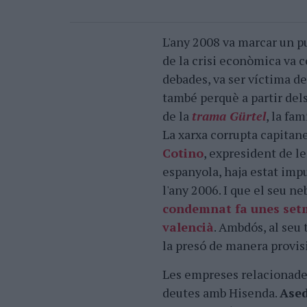
L'any 2008 va marcar un pu
de la crisi econòmica va 
debades, va ser víctima de
també perquè a partir del
de la
trama Gürtel
, la fa
La xarxa corrupta capitan
Cotino
, expresident de le
espanyola, haja estat impu
l'any 2006. I que el seu ne
condemnat fa unes se
valencià
. Ambdós, al seu 
la presó de manera provis
Les empreses relacionade
deutes amb Hisenda.
Ased