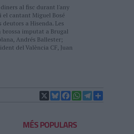
iners al fisc durant l'any
i el cantant Miguel Bosé
s deutors a Hisenda. Les
a brossa imputat a Brugal
lana, Andrés Ballester;
sident del València CF, Juan
X
Bluesky
Facebook
WhatsApp
Telegram
Comparteix
MÉS POPULARS