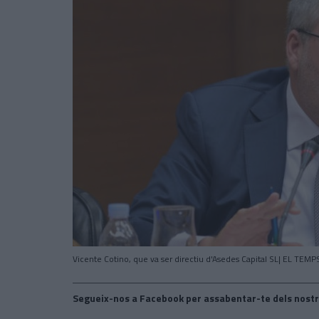
Vicente Cotino, que va ser directiu d'Asedes Capital SL| EL TEMP
Segueix-nos a Facebook per assabentar-te dels nostr