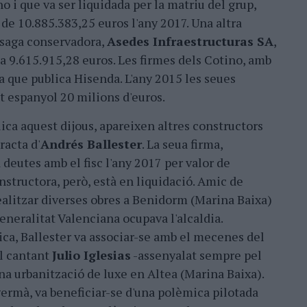
o i que va ser liquidada per la matriu del grup,
 de 10.885.383,25 euros l'any 2017. Una altra
ssaga conservadora,
Asedes Infraestructuras SA
,
ia 9.615.915,28 euros. Les firmes dels Cotino, amb
sta que publica Hisenda. L'any 2015 les seues
t espanyol 20 milions d'euros.
blica aquest dijous, apareixen altres constructors
racta d'
Andrés Ballester
. La seua firma,
 deutes amb el fisc l'any 2017 per valor de
nstructora, però, està en liquidació. Amic de
ealitzar diverses obres a Benidorm (Marina Baixa)
eneralitat Valenciana ocupava l'alcaldia.
ica, Ballester va associar-se amb el mecenes del
el cantant
Julio Iglesias
-assenyalat sempre pel
una urbanització de luxe en Altea (Marina Baixa).
germà, va beneficiar-se d'una polèmica pilotada