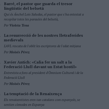
Barré, el pastor que guarda el tresor
lingüístic del belsetà
Qui és Ánchel Lois Saludas, el pastor que s'ha entestat a
recopilar totes les paraules del belsetà,
Per
Violeta Tena
La resurrecció de les nostres lletraferides
medievals
L'AVL rescata de l'oblit les escriptores de l'edat mitjana
Per
Moisés Pérez
Xavier Antich: «Calia fer un salt a la
Federació Llull davant un Estat hostil»
Entrevista a fons al president d'Òmnium Cultural i de la
Federació Llull
Per
Moisés Pérez
La temptació de la Renaixença
Els renaixentistes eren tan catalans com espanyols, se
sentien còmodes en Espanya