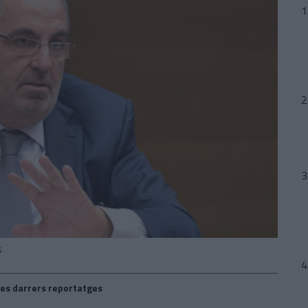
S
es darrers reportatges