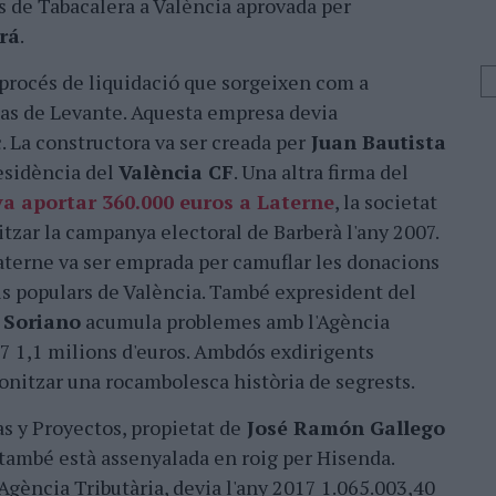
ys de Tabacalera a València aprovada per
rá
.
procés de liquidació que sorgeixen com a
nas de Levante. Aquesta empresa devia
c. La constructora va ser creada per
Juan Bautista
residència del
València CF
. Una altra firma del
a aportar 360.000 euros a Laterne
, la societat
tzar la campanya electoral de Barberà l'any 2007.
Laterne va ser emprada per camuflar les donacions
als populars de València. També expresident del
 Soriano
acumula problemes amb l'Agència
07 1,1 milions d'euros. Ambdós exdirigents
onitzar una rocambolesca història de segrests.
s y Proyectos, propietat de
José Ramón Gallego
 també està assenyalada en roig per Hisenda.
Agència Tributària, devia l'any 2017 1.065.003,40