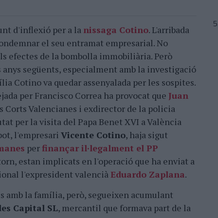
nt d'inflexió per a la
nissaga Cotino
. L'arribada
condemnar el seu entramat empresarial. No
ls efectes de la bombolla immobiliària. Però
s anys següents, especialment amb la investigació
mília Cotino va quedar assenyalada per les sospites.
ejada per Francisco Correa ha provocat que
Juan
s Corts Valencianes i exdirector de la policia
tat per la visita del Papa Benet XVI a València
bot, l'empresari
Vicente Cotino
, haja sigut
tmanes
per
finançar il·legalment el PP
torn, estan implicats en l'operació que ha enviat a
ional l'expresident valencià
Eduardo Zaplana
.
s amb la família, però, segueixen acumulant
es Capital SL
, mercantil que formava part de la