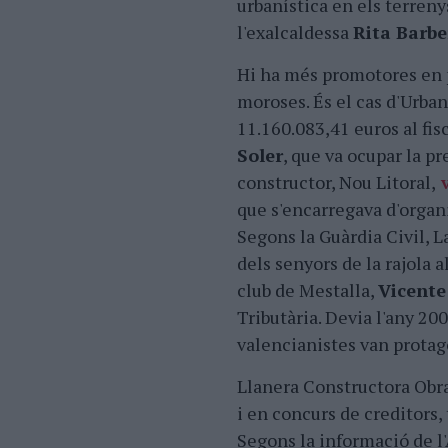
urbanística en els terren
l'exalcaldessa
Rita Barbe
Hi ha més promotores en 
moroses. És el cas d'Urba
11.160.083,41 euros al fis
Soler
, que va ocupar la p
constructor, Nou Litoral,
v
que s'encarregava d'organi
Segons la Guàrdia Civil, 
dels senyors de la rajola 
club de Mestalla,
Vicente
Tributària. Devia l'any 20
valencianistes van protag
Llanera Constructora Obra
i en concurs de creditors,
Segons la informació de l'