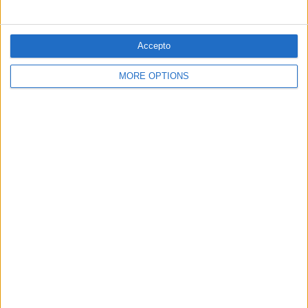
Accepto
10.04.2024
PAÍS VALENCIÀ
MORE OPTIONS
Zaplana i Barceló, o quan l'amor es
trenca de tant d'usar-lo
L'amic intím de l'expresident confessa ser el seu
testaferro i situa l'exministre contra les cordes
Per
Moisés Pérez