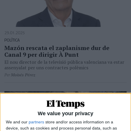
29.01.2025
POLÍTICA
Mazón rescata el zaplanisme dur de
Canal 9 per dirigir À Punt
El nou director de la televisió pública valenciana va estar
assenyalat per uns contractes polèmics
Per
Moisés Pérez
We value your privacy
We and our
partners
store and/or access information on a
device, such as cookies and process personal data, such as