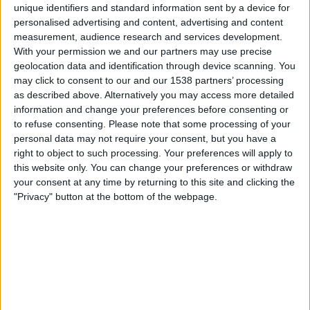
unique identifiers and standard information sent by a device for
personalised advertising and content, advertising and content
measurement, audience research and services development.
With your permission we and our partners may use precise
geolocation data and identification through device scanning. You
16.10.2024
may click to consent to our and our 1538 partners’ processing
as described above. Alternatively you may access more detailed
A FONS
information and change your preferences before consenting or
Els suborns milionaris del 'truà' Eduardo
to refuse consenting.
Please note that some processing of your
Zaplana
personal data may not require your consent, but you have a
L'Audiència Provincial de València acredita que la trama
right to object to such processing. Your preferences will apply to
va obtenir un botí de 16,2 milions d'euros
this website only. You can change your preferences or withdraw
Per
Moisés Pérez
your consent at any time by returning to this site and clicking the
"Privacy" button at the bottom of the webpage.