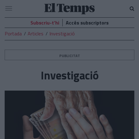
El
Navegació
Temps
Subscriu-t’hi
Accés subscriptors
Portada
Articles
Investigació
PUBLICITAT
Investigació