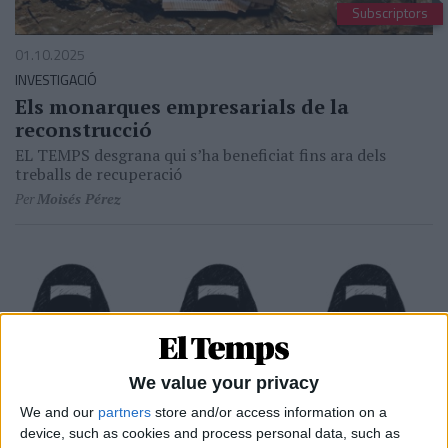
Subscriptors
01.10.2025
INVESTIGACIÓ
Els monarques empresarials de la
reconstrucció
EL TEMPS desgrana qui s’ha beneficiat fins ara dels
treballs de recuperació
Per
Moisés Pérez
We value your privacy
We and our
partners
store and/or access information on a
device, such as cookies and process personal data, such as