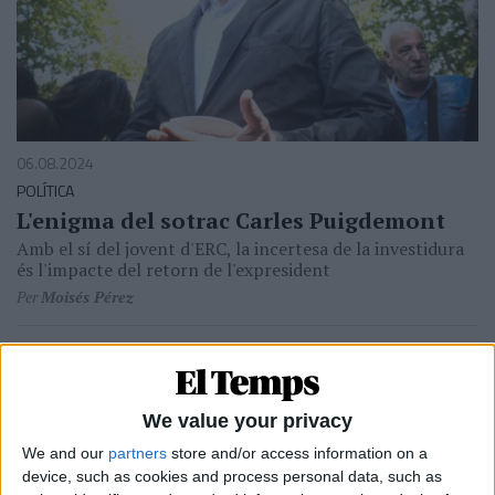
06.08.2024
POLÍTICA
L'enigma del sotrac Carles Puigdemont
Amb el sí del jovent d'ERC, la incertesa de la investidura
és l'impacte del retorn de l'expresident
Per
Moisés Pérez
We value your privacy
We and our
partners
store and/or access information on a
device, such as cookies and process personal data, such as