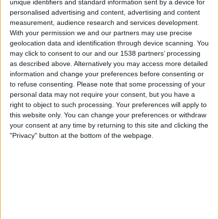
unique identifiers and standard information sent by a device for
personalised advertising and content, advertising and content
measurement, audience research and services development.
With your permission we and our partners may use precise
geolocation data and identification through device scanning. You
may click to consent to our and our 1538 partners’ processing
02.08.2024
as described above. Alternatively you may access more detailed
information and change your preferences before consenting or
POLÍTICA
to refuse consenting.
Please note that some processing of your
ERC i les claus de la legislatura catalana
personal data may not require your consent, but you have a
La militància d'ERC avala el pacte amb el PSC i apropa
right to object to such processing. Your preferences will apply to
Illa a la Generalitat de Catalunya
this website only. You can change your preferences or withdraw
Per
Moisés Pérez
your consent at any time by returning to this site and clicking the
"Privacy" button at the bottom of the webpage.