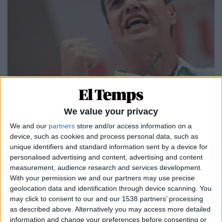
26.05.2018
MOCIÓ DE CENSURA A RAJOY
We value your privacy
I Pedro Sánchez va agafar el seu fusell
We and our
partners
store and/or access information on a
Les claus de la moció de censura socialista i els possibles
device, such as cookies and process personal data, such as
escenaris de futur
unique identifiers and standard information sent by a device for
Per
Víctor Maceda
personalised advertising and content, advertising and content
measurement, audience research and services development.
With your permission we and our partners may use precise
geolocation data and identification through device scanning. You
may click to consent to our and our 1538 partners’ processing
as described above. Alternatively you may access more detailed
information and change your preferences before consenting or