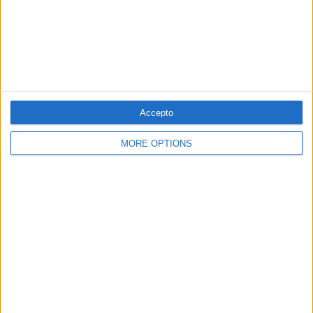
Accepto
25.03.2017
MORE OPTIONS
Compromís no és el PNB
Per
Moisés Pérez