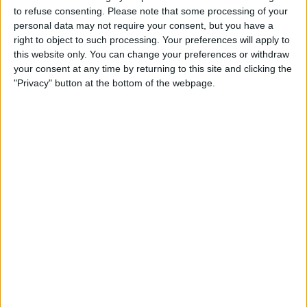
to refuse consenting.
Please note that some processing of your
personal data may not require your consent, but you have a
right to object to such processing. Your preferences will apply to
this website only. You can change your preferences or withdraw
your consent at any time by returning to this site and clicking the
"Privacy" button at the bottom of the webpage.
09.04.2018
DIPUTACIÓ DE VALÈNCIA
La corda que ofega Jorge Rodríguez
Les amistats perilloses del president de la Diputació de
València
Per
Víctor Maceda