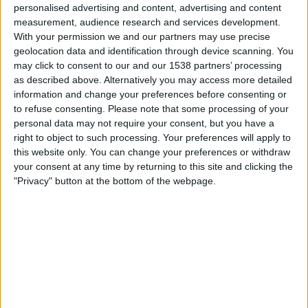
personalised advertising and content, advertising and content
measurement, audience research and services development.
With your permission we and our partners may use precise
geolocation data and identification through device scanning. You
may click to consent to our and our 1538 partners’ processing
04.05.2026
as described above. Alternatively you may access more detailed
PAÍS VALENCIÀ
information and change your preferences before consenting or
to refuse consenting.
Please note that some processing of your
Mónica Oltra contra el ʻlawfareʼ: «Volen
personal data may not require your consent, but you have a
generar desafecció i posar fi a la
right to object to such processing. Your preferences will apply to
democràcia»
this website only. You can change your preferences or withdraw
ʻLawfareʼ, el llibre que relata la «guerra bruta judicial»
your consent at any time by returning to this site and clicking the
contra Mónica Oltra
"Privacy" button at the bottom of the webpage.
Per
Víctor Maceda