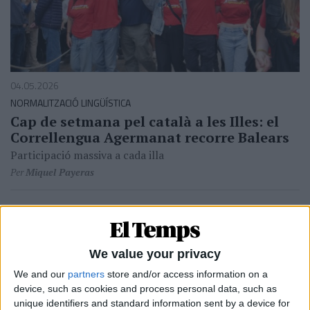
04.05.2026
NORMALITZACIÓ LINGÜÍSTICA
Cap de setmana pel català a les Illes: el
Correllengua Agermanat recorre Balears
Participació massiva a cada illa
Per
Miquel Payeras
We value your privacy
We and our
partners
store and/or access information on a
device, such as cookies and process personal data, such as
unique identifiers and standard information sent by a device for