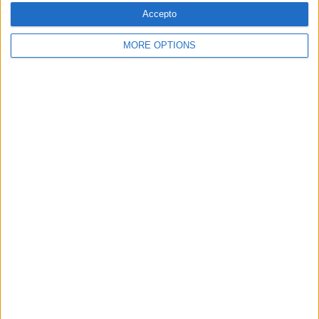
Accepto
MORE OPTIONS
30.04.2026
ECONOMIA
La robustesa financera de CaixaBank en
temps d'incertesa econòmica
L'entitat financera anuncia uns guanys de de 1.572
milions d'euros en el primer trimestre del 2026
Per
Moisés Pérez