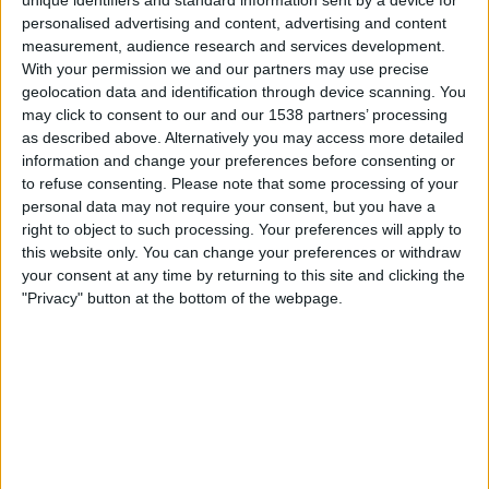
unique identifiers and standard information sent by a device for
personalised advertising and content, advertising and content
measurement, audience research and services development.
With your permission we and our partners may use precise
geolocation data and identification through device scanning. You
may click to consent to our and our 1538 partners’ processing
as described above. Alternatively you may access more detailed
information and change your preferences before consenting or
24.05.2022
to refuse consenting.
Please note that some processing of your
personal data may not require your consent, but you have a
RUTES DE LA LLIBERTAT
right to object to such processing. Your preferences will apply to
Els camins de l’independentisme català
this website only. You can change your preferences or withdraw
per contribuir a la victòria aliada
your consent at any time by returning to this site and clicking the
Fundació Reeixida
"Privacy" button at the bottom of the webpage.
Per
Manuel Lillo