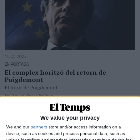
16.05.2022
EN PORTADA
El complex horitzó del retorn de
Puigdemont
El futur de Puigdemont
Per
Xavier Puig i Sedano
We value your privacy
We and our
partners
store and/or access information on a
device, such as cookies and process personal data, such as