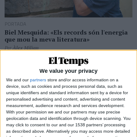
PORTADA
Biel Mesquida: «Els records són l'energia
que mou la meva literatura»
Per
Àlex Milian
We value your privacy
We and our
partners
store and/or access information on a
device, such as cookies and process personal data, such as
unique identifiers and standard information sent by a device for
personalised advertising and content, advertising and content
measurement, audience research and services development.
With your permission we and our partners may use precise
geolocation data and identification through device scanning. You
may click to consent to our and our 1538 partners’ processing
as described above. Alternatively you may access more detailed