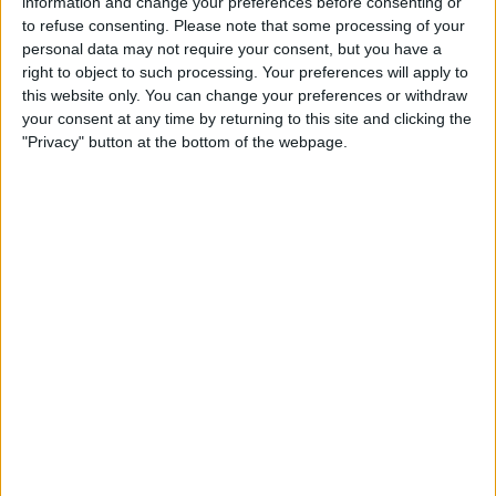
information and change your preferences before consenting or
PSPV-PSOE
to refuse consenting.
Please note that some processing of your
I tu, on estaves quan va ressuscitar
personal data may not require your consent, but you have a
Franco?
right to object to such processing. Your preferences will apply to
this website only. You can change your preferences or withdraw
Per
Víctor Maceda
your consent at any time by returning to this site and clicking the
"Privacy" button at the bottom of the webpage.
POLÍTICA
El “finançament singular”, vist amb ulls