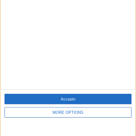
CATALUNYA
President Aragonès, avaluació final (IX):
Camil Ros
Accepto
Per
Manuel Lillo
MORE OPTIONS