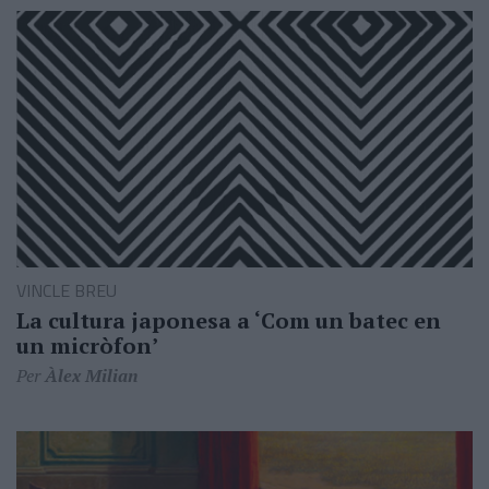
VINCLE BREU
La cultura japonesa a ‘Com un batec en
un micròfon’
Per
Àlex Milian