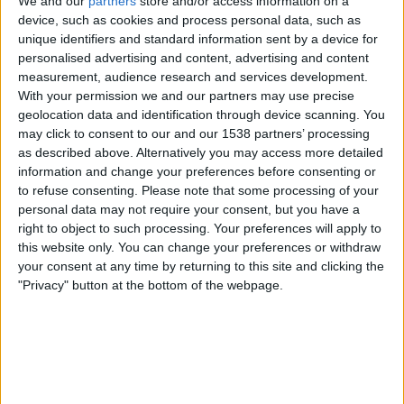
We and our
partners
store and/or access information on a
device, such as cookies and process personal data, such as
09.10.2024
unique identifiers and standard information sent by a device for
9 D'OCTUBRE
personalised advertising and content, advertising and content
La 'terreta' de Carlos Mazón
measurement, audience research and services development.
Els jocs simbòlics del president valencià durant la diada
With your permission we and our partners may use precise
del País Valencià
geolocation data and identification through device scanning. You
Per
Moisés Pérez
may click to consent to our and our 1538 partners’ processing
as described above. Alternatively you may access more detailed
information and change your preferences before consenting or
to refuse consenting.
Please note that some processing of your
personal data may not require your consent, but you have a
right to object to such processing. Your preferences will apply to
this website only. You can change your preferences or withdraw
your consent at any time by returning to this site and clicking the
"Privacy" button at the bottom of the webpage.