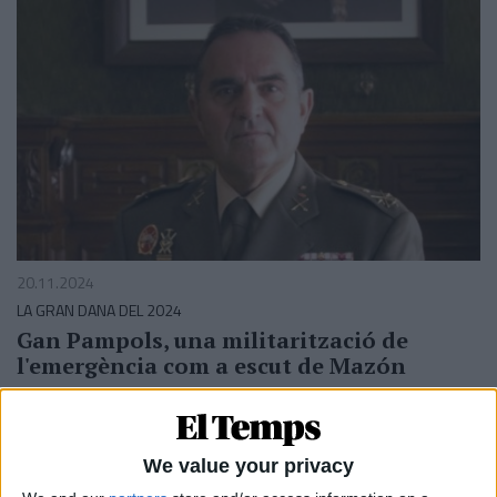
20.11.2024
LA GRAN DANA DEL 2024
Gan Pampols, una militarització de
l'emergència com a escut de Mazón
Una remodelació per fascicles i el veto a una
compareixença de la consellera Pradas
Per
Moisés Pérez
We value your privacy