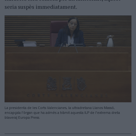
seria suspès immediatament.
La presidenta de les Corts Valencianes, la ultradretana Llanos Massó,
encapçala l'òrgan que ha admès a tràmit aquesta ILP de l'extrema dreta
blavera| Europa Press.