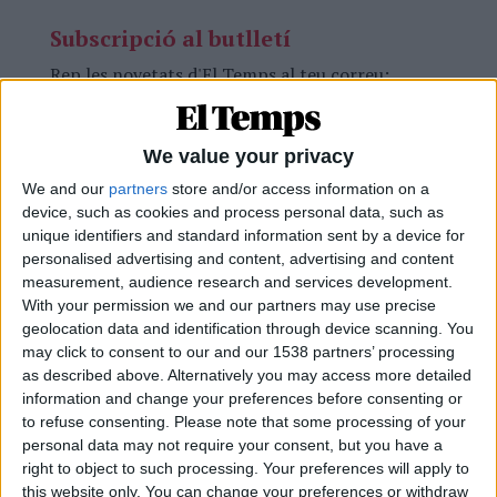
Subscripció al butlletí
Rep les novetats d'El Temps al teu correu:
We value your privacy
We and our
partners
store and/or access information on a
device, such as cookies and process personal data, such as
«La Generalitat Valenciana podrà instar la
unique identifiers and standard information sent by a device for
suspensió de les activitats d'aquelles associacions
personalised advertising and content, advertising and content
o entitats privades la finalitat de les quals siga
measurement, audience research and services development.
With your permission we and our partners may use precise
contrària a aquesta llei, i després del corresponent
geolocation data and identification through device scanning. You
expedient administratiu contradictori, decretar el
may click to consent to our and our 1538 partners’ processing
tancament definitiu de la mateixa», s'assenyala en
as described above. Alternatively you may access more detailed
information and change your preferences before consenting or
un dels articles d'una proposta legislativa que
to refuse consenting.
Please note that some processing of your
compta amb un rerefons de limitació de les
personal data may not require your consent, but you have a
llibertats democràtiques. No debades, agrega:
right to object to such processing. Your preferences will apply to
«Qualsevol delicte contra [...] les senyes d'identitat
this website only. You can change your preferences or withdraw