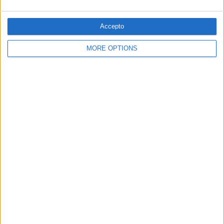
Accepto
MORE OPTIONS
10.11.2018
LLIBERTATS PÚBLIQUES
La ultradreta valenciana contra la
llibertat d'expressió
Les pressions de l'extrema dreta contra l'actuació de Dani
Mateo no són una excepció
Per
Moisés Pérez