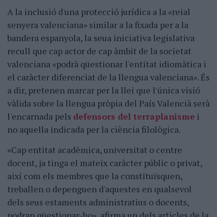
A la inclusió d'una protecció jurídica a la «reial
senyera valenciana» similar a la fixada per a la
bandera espanyola, la seua iniciativa legislativa
recull que cap actor de cap àmbit de la societat
valenciana «podrà qüestionar l'entitat idiomàtica i
el caràcter diferenciat de la llengua valenciana». És
a dir, pretenen marcar per la llei que l'única visió
vàlida sobre la llengua pròpia del País Valencià serà
l'encarnada pels
defensors del terraplanisme
i
no aquella indicada per la ciència filològica.
«Cap entitat acadèmica, universitat o centre
docent, ja tinga el mateix caràcter públic o privat,
així com els membres que la constituïsquen,
treballen o depenguen d'aquestes en qualsevol
dels seus estaments administratius o docents,
podran qüestionar-ho», afirma un dels articles de la