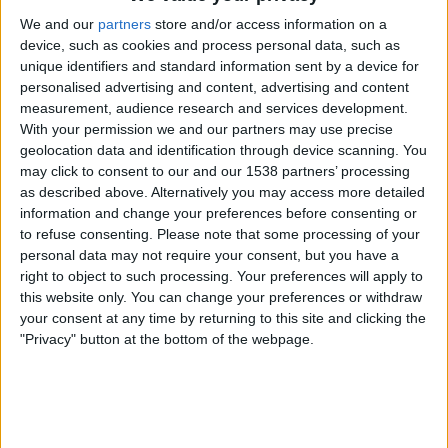
We and our
partners
store and/or access information on a
device, such as cookies and process personal data, such as
unique identifiers and standard information sent by a device for
personalised advertising and content, advertising and content
measurement, audience research and services development.
With your permission we and our partners may use precise
06.04.2024
geolocation data and identification through device scanning. You
POLÍTICA CATALANA
may click to consent to our and our 1538 partners’ processing
Puigdemont retreu a Aragonès que "ha
as described above. Alternatively you may access more detailed
malbaratat la majoria independentista"
information and change your preferences before consenting or
L'expresident defensa que és l'únic candidat que "és capaç
to refuse consenting.
Please note that some processing of your
de plantar-se" davant del govern espanyol
personal data may not require your consent, but you have a
right to object to such processing. Your preferences will apply to
Per
ACN
this website only. You can change your preferences or withdraw
your consent at any time by returning to this site and clicking the
"Privacy" button at the bottom of the webpage.