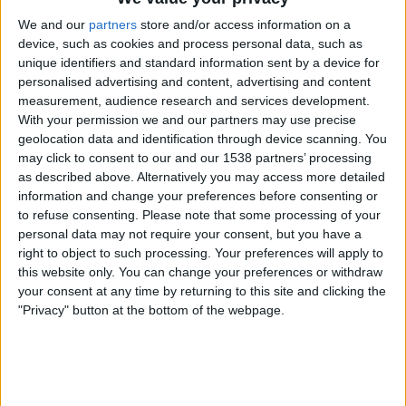
We and our
partners
store and/or access information on a
device, such as cookies and process personal data, such as
unique identifiers and standard information sent by a device for
personalised advertising and content, advertising and content
measurement, audience research and services development.
With your permission we and our partners may use precise
02.06.2026
geolocation data and identification through device scanning. You
may click to consent to our and our 1538 partners’ processing
ÈXIT DE CONVOCATÒRIA DE L'OBRA CULTURAL
as described above. Alternatively you may access more detailed
Cant popular massiu de «La Balanguera»
information and change your preferences before consenting or
a Mallorca
to refuse consenting.
Please note that some processing of your
Massiu seguiment arreu de Mallorca de la cantada
personal data may not require your consent, but you have a
popular de «La Balanguera»
right to object to such processing. Your preferences will apply to
Per
Miquel Payeras
this website only. You can change your preferences or withdraw
your consent at any time by returning to this site and clicking the
"Privacy" button at the bottom of the webpage.