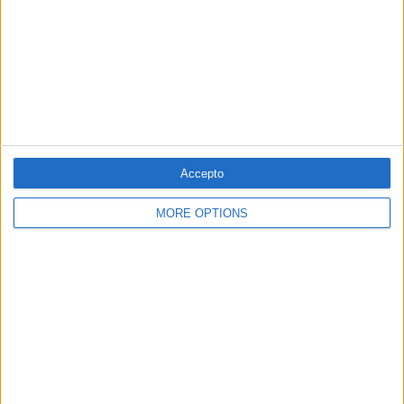
Accepto
28.05.2026
MORE OPTIONS
AMB MAJORIA ABSOLUTA DEL PP
El president del Consell d'Eivissa, Vicent
Marí, serà jutjat
A judici el president del Consell d'Evissa per una
adjudicació i l'acusació de la interventora
Per
Miquel Payeras