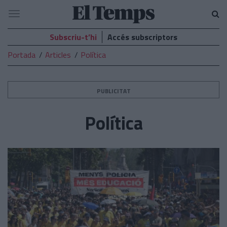
El
Navegació
Temps
Subscriu-t’hi
Accés subscriptors
Portada
Articles
Política
PUBLICITAT
Política