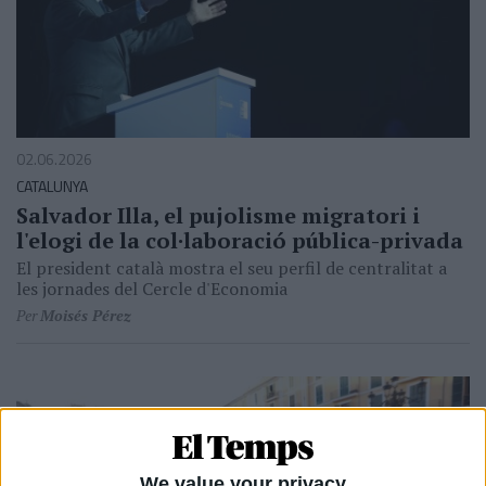
02.06.2026
CATALUNYA
Salvador Illa, el pujolisme migratori i
l'elogi de la col·laboració pública-privada
El president català mostra el seu perfil de centralitat a
les jornades del Cercle d'Economia
Per
Moisés Pérez
We value your privacy