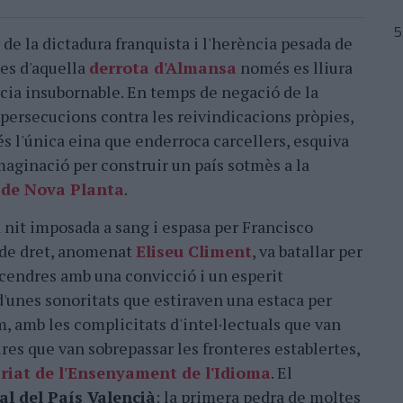
 de la dictadura franquista i l'herència pesada de
des d'aquella
derrota d'Almansa
només es lliura
cia insubornable. En temps de negació de la
 persecucions contra les reivindicacions pròpies,
és l'única eina que enderroca carcellers, esquiva
imaginació per construir un país sotmès a la
s de Nova Planta
.
ga nit imposada a sang i espasa per Francisco
 de dret, anomenat
Eliseu Climent
, va batallar per
s cendres amb una convicció i un esperit
d'unes sonoritats que estiraven una estaca per
m, amb les complicitats d'intel·lectuals que van
gures que van sobrepassar les fronteres establertes,
riat de l'Ensenyament de l'Idioma
. El
al del País Valencià
; la primera pedra de moltes