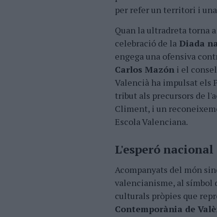
per refer un territori i un
Quan la ultradreta torna a
celebració de la
Diada nac
engega una ofensiva contr
Carlos Mazón
i el conse
Valencià ha impulsat els 
tribut als precursors de l'
Climent, i un reconeixeme
Escola Valenciana.
L'esperó nacional 
Acompanyats del món sindic
valencianisme, al símbol d
culturals pròpies que repr
Contemporània de Valè