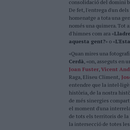
consolidació del domini b
De fet, l'entrega d'un del
homenatge a tota una gene
només una quimera. Tot a
d'himnes com ara «
Lladr
aquesta gent?
» o «
L'Est
«Quan mires una fotografia
Cerdà
, «on, asseguts en u
Joan Fuster
,
Vicent Andr
Raga, Eliseu Climent,
Jos
entendre que la intel·lig
història, de la nostra hist
de més sinergies compartid
el moment d'una interrela
de tots els territoris de 
la intersecció de totes le