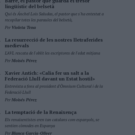
Barré, el pastor que guarda el tresor
lingüístic del belsetà
Qui és Ánchel Lois Saludas, el pastor que s'ha entestat a
recopilar totes les paraules del belsetà,
Per
Violeta Tena
La resurrecció de les nostres lletraferides
medievals
L'AVL rescata de l'oblit les escriptores de l'edat mitjana
Per
Moisés Pérez
Xavier Antich: «Calia fer un salt a la
Federació Llull davant un Estat hostil»
Entrevista a fons al president d'Òmnium Cultural i de la
Federació Llull
Per
Moisés Pérez
La temptació de la Renaixença
Els renaixentistes eren tan catalans com espanyols, se
sentien còmodes en Espanya
Per
Blanca Garcia-Oliver