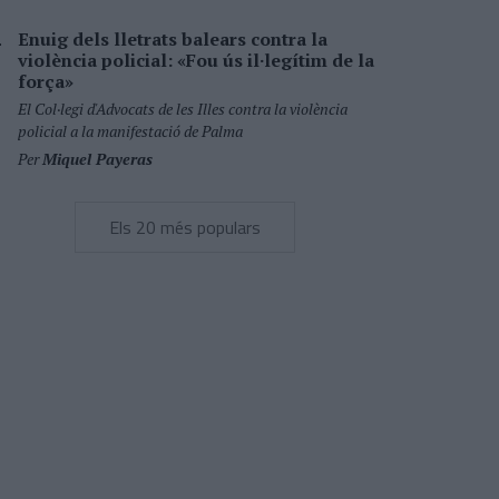
Enuig dels lletrats balears contra la
violència policial: «Fou ús il·legítim de la
força»
El Col·legi d'Advocats de les Illes contra la violència
policial a la manifestació de Palma
Per
Miquel Payeras
Els 20 més populars