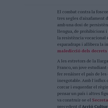
El combat contra la foscor
tres segles d'aixafament 
amb una dosi de persistèn
llengua, de prohibicions i
la resistència vocacional 
esparadraps i allibera la 
maledicció dels decret
A les estretors de la llar
Franco, un jove estudiant
fer renàixer el país de le
inesgotable. Amb l'influx 
corcar i esquerdar el règi
pensar un país i altres fi
va construir-se el
Secreta
precedent d'
Acció Cultur