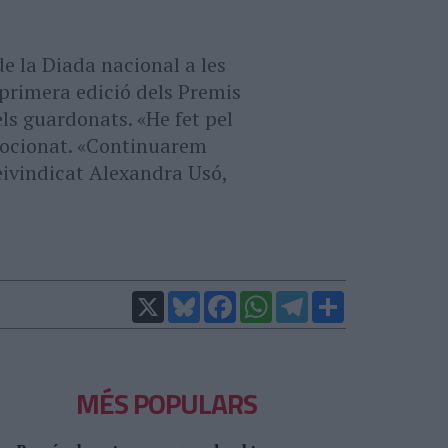
de la Diada nacional a les
 primera edició dels Premis
els guardonats. «He fet pel
mocionat. «Continuarem
reivindicat Alexandra Usó,
X
Bluesky
Facebook
WhatsApp
Telegram
Comparteix
MÉS POPULARS