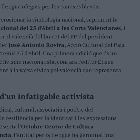
a llengua ofegats per les camises blaves.
 erosionar la simbologia nacional, suprimint la
ional del 25 d'Abril a les Corts Valencianes
, i
a el valencià del bracet del PP del president
ller
José Antonio Rovira
, Acció Cultural del País
Premis 25 d'Abril. Una primera edició que és un
activisme nacionalista, com ara l'editor Eliseu
nt a la xarxa cívica pel valencià que representa
d'un infatigable activista
al, cultural, associatiu i polític del
e resiliència per la identitat i les expressions
esenta l'
Octubre Centre de Cultura
ncia
, l'entitat per la llengua ha germinat una