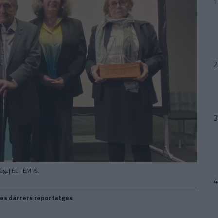
Raga| EL TEMPS.
es darrers reportatges