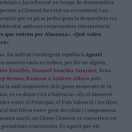
orbònic», ha refrescat en temps de desmemòria.
s premis a Climent ha estat un recordatori i un
ració que va picar pedra quan la democràcia era
mbientat amb una corprenedora interpretació
es que entreu per Almansa
», «
Què volen
aca
».
», ha indicat l'exdirigent republicà
Agustí
na mateixa taula es troben, per dir-ne alguns,
és Estellés
,
Manuel Sanchis Guarner,
Rosa
ep Renau
,
Raimon
o
Andreu Alfaro
pots
ència amb majúscules dels grans moments de la
òria, es va donar cita a València». «És el moment
es entre el Principat, el País Valencià i les Illes;
ció fructífera entre gent decidida i compromesa
la nostra nació, on Eliseu Climent es converteix en
s genialitats concurrents. És aquell que els