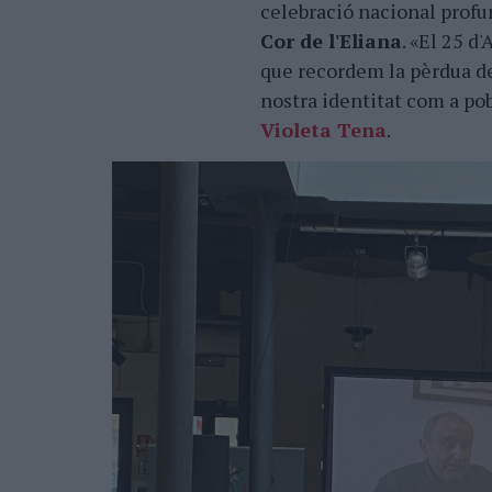
celebració nacional profu
Cor de l'Eliana
. «El 25 d'
que recordem la pèrdua de 
nostra identitat com a pob
Violeta Tena
.