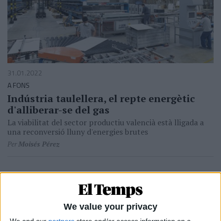
31.01.2022
A FONS
Indústria taulellera, el repte energètic
d'alliberar-se del gas
La viabilitat del sector productiu valencià està lligada a
una reconversió lluny d'energies brutes
Per
Moisés Pérez
We value your privacy
We and our
partners
store and/or access information on a