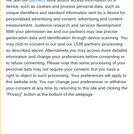
device, such as cookies and process personal data, such as
unique identifiers and standard information sent by a device for
personalised advertising and content, advertising and content
16.01.2022
measurement, audience research and services development.
With your permission we and our partners may use precise
MOISÉS PÉREZ
geolocation data and identification through device scanning. You
La maledicció dels valencians
may click to consent to our and our 1538 partners’ processing
El Govern espanyol no inclou entre les seues prioritats la
as described above. Alternatively you may access more detailed
reforma del finançament
information and change your preferences before consenting or
to refuse consenting.
Please note that some processing of your
personal data may not require your consent, but you have a
right to object to such processing. Your preferences will apply to
this website only. You can change your preferences or withdraw
your consent at any time by returning to this site and clicking the
"Privacy" button at the bottom of the webpage.