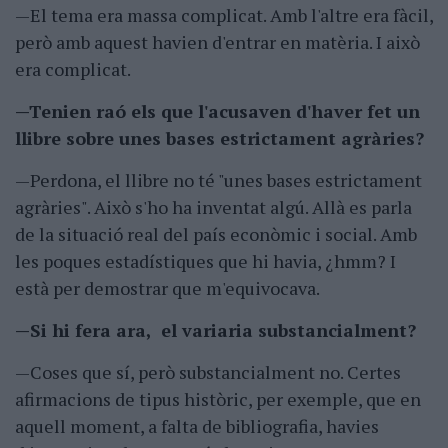
—El tema era massa complicat. Amb l'altre era fàcil,
però amb aquest havien d'entrar en matèria. I això
era complicat.
—Tenien raó els que l'acusaven d'haver fet un
llibre sobre unes bases estrictament agràries?
—Perdona, el llibre no té "unes bases estrictament
agràries". Això s'ho ha inventat algú. Allà es parla
de la situació real del país econòmic i social. Amb
les poques estadístiques que hi havia, ¿hmm? I
està per demostrar que m'equivocava.
—Si hi fera ara, el variaria substancialment?
—Coses que sí, però substancialment no. Certes
afirmacions de tipus històric, per exemple, que en
aquell moment, a falta de bibliografia, havies