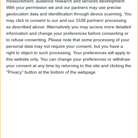
measurement, audience research and services development.
With your permission we and our partners may use precise
geolocation data and identification through device scanning. You
may click to consent to our and our 1538 partners’ processing
as described above. Alternatively you may access more detailed
information and change your preferences before consenting or
to refuse consenting.
Please note that some processing of your
personal data may not require your consent, but you have a
right to object to such processing. Your preferences will apply to
this website only. You can change your preferences or withdraw
your consent at any time by returning to this site and clicking the
"Privacy" button at the bottom of the webpage.
—Ha quedat, en tot cas, més de tot que
nacionalisme en els partits.
—En les partits que podia quedar alguna cosa, ha
quedat una mena de solatge. Una obligació moral
per part d'alguns, per determinades coses. Un