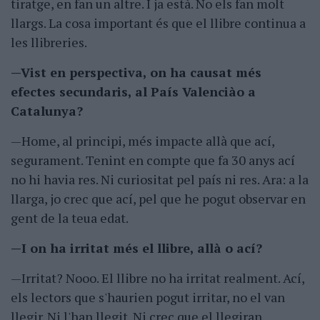
tiratge, en fan un altre. I ja està. No els fan molt
llargs. La cosa important és que el llibre continua a
les llibreries.
—Vist en perspectiva, on ha causat més
efectes secundaris, al País Valenciào a
Catalunya?
—Home, al principi, més impacte allà que ací,
segurament. Tenint en compte que fa 30 anys ací
no hi havia res. Ni curiositat pel país ni res. Ara: a la
llarga, jo crec que ací, pel que he pogut observar en
gent de la teua edat.
—I on ha irritat més el llibre, allà o ací?
—Irritat? Nooo. El llibre no ha irritat realment. Ací,
els lectors que s'haurien pogut irritar, no el van
llegir. Ni l'han llegit. Ni crec que el llegiran.