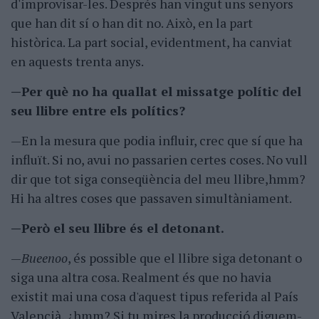
d'improvisar-les. Després han vingut uns senyors
que han dit sí o han dit no. Això, en la part
històrica. La part social, evidentment, ha canviat
en aquests trenta anys.
—Per què no ha quallat el missatge polític del
seu llibre entre els polítics?
—En la mesura que podia influir, crec que sí que ha
influït. Si no, avui no passarien certes coses. No vull
dir que tot siga conseqüència del meu llibre,hmm?
Hi ha altres coses que passaven simultàniament.
—Però el seu llibre és el detonant.
—
Bueenoo
, és possible que el llibre siga detonant o
siga una altra cosa. Realment és que no havia
existit mai una cosa d'aquest tipus referida al País
Valencià, ¿hmm? Si tu mires la producció diguem-