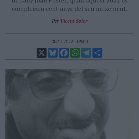
de l'any Joan Fuster, quan aquest 2022 es
compleixen cent anys del seu naixement.
Per
Vicent Soler
08.11.2022 - 05:00
X
Bluesky
Facebook
WhatsApp
Telegram
Comparteix