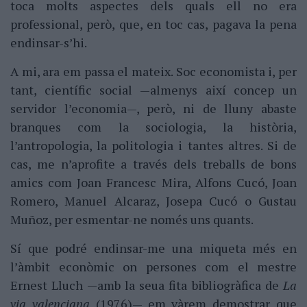
toca molts aspectes dels quals ell no era
professional, però, que, en toc cas, pagava la pena
endinsar-s’hi.
A mi, ara em passa el mateix. Soc economista i, per
tant, científic social —almenys així concep un
servidor l’economia—, però, ni de lluny abaste
branques com la sociologia, la història,
l’antropologia, la politologia i tantes altres. Si de
cas, me n’aprofite a través dels treballs de bons
amics com Joan Francesc Mira, Alfons Cucó, Joan
Romero, Manuel Alcaraz, Josepa Cucó o Gustau
Muñoz, per esmentar-ne només uns quants.
Sí que podré endinsar-me una miqueta més en
l’àmbit econòmic on persones com el mestre
Ernest Lluch —amb la seua fita bibliogràfica de
La
via valenciana
(1976)— em vàrem demostrar que