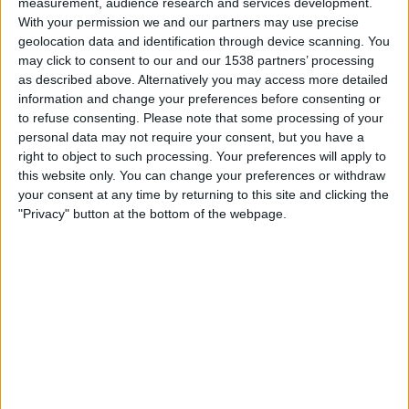
measurement, audience research and services development.
franquisme imperant feia a la reflexió social i
With your permission we and our partners may use precise
geolocation data and identification through device scanning. You
política als quaranta i cinquanta.
may click to consent to our and our 1538 partners’ processing
as described above. Alternatively you may access more detailed
Cal esperar a les darreries d’aquesta dècada —i
information and change your preferences before consenting or
mirant-se a l’espill d’intel·lectuals com Jaume
to refuse consenting.
Please note that some processing of your
Vicens Vives i la seua
Notícia de Catalunya
— que
personal data may not require your consent, but you have a
Fuster assumeix el punt de maduresa per a escriure
right to object to such processing. Your preferences will apply to
this website only. You can change your preferences or withdraw
assajos que tractaren d’interpretar la societat
your consent at any time by returning to this site and clicking the
valenciana d’aleshores, sobre la base dels seus
"Privacy" button at the bottom of the webpage.
fonaments històrics.
El producte de tot plegat és el llibre
Nosaltres els
valencians
, publicat el 1962. Un llibre cabdal que el
mateix Ernest Lluch —amb qui discutia sovint,
sobretot d’economia— definia com el que separava
la història de la prehistòria pel que feia al
coneixement de la societat valenciana.