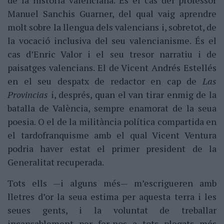
de la història valenciana. És el cas del professor
Manuel Sanchis Guarner, del qual vaig aprendre
molt sobre la llengua dels valencians i, sobretot, de
la vocació inclusiva del seu valencianisme. És el
cas d’Enric Valor i el seu tresor narratiu i de
paisatges valencians. El de Vicent Andrés Estellés
en el seu despatx de redactor en cap de
Las
Provincias
i, després, quan el van tirar enmig de la
batalla de València, sempre enamorat de la seua
poesia. O el de la militància política compartida en
el tardofranquisme amb el qual Vicent Ventura
podria haver estat el primer president de la
Generalitat recuperada.
Tots ells —i alguns més— m’escrigueren amb
lletres d’or la seua estima per aquesta terra i les
seues gents, i la voluntat de treballar
incansablement per fer-nos a tots plegats més