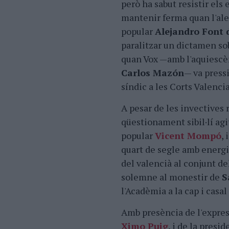
però ha sabut resistir els 
mantenir ferma quan l'ales
popular
Alejandro Font 
paralitzar un dictamen sobr
quan Vox —amb l'aquiescèn
Carlos Mazón
— va pressi
síndic a les Corts Valenci
A pesar de les invectives 
qüestionament sibil·lí agi
popular
Vicent Mompó
,
quart de segle amb energia
del valencià al conjunt de
solemne al monestir de
S
l'Acadèmia a la cap i casal
Amb presència de l'expresi
Ximo Puig
, i de la presi