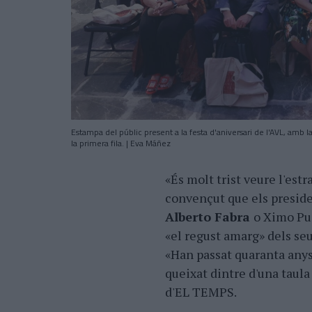
Estampa del públic present a la festa d'aniversari de l'AVL, amb l
la primera fila. | Eva Máñez
«És molt trist veure l'est
convençut que els presid
Alberto Fabra
o Ximo Pu
«el regust amarg» dels seus
«Han passat quaranta anys,
queixat dintre d'una taul
d'EL TEMPS.