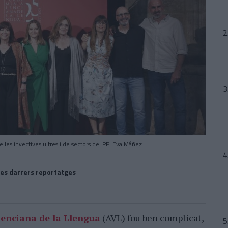
 les invectives ultres i de sectors del PP| Eva Máñez
es darrers reportatges
enciana de la Llengua
(AVL) fou ben complicat,