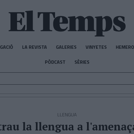
IGACIÓ
LA REVISTA
GALERIES
VINYETES
HEMERO
PÒDCAST
SÈRIES
LLENGUA
trau la llengua a l'amenaç