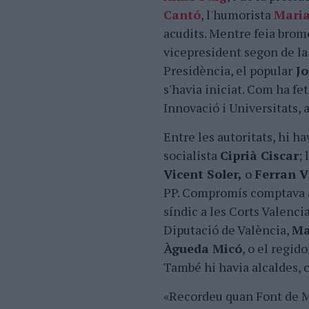
Cantó
, l'humorista
Maria
acudits. Mentre feia brome
vicepresident segon de la
Presidència, el popular
Jo
s'havia iniciat. Com ha f
Innovació i Universitats, 
Entre les autoritats, hi ha
socialista
Ciprià Ciscar
;
Vicent Soler,
o
Ferran V
PP. Compromís comptava a
síndic a les Corts Valenci
Diputació de València,
Ma
Àgueda Micó
, o el regid
També hi havia alcaldes, 
«Recordeu quan Font de Mo