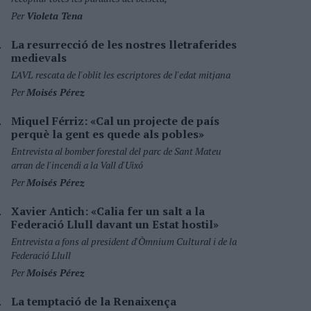
Per
Violeta Tena
La resurrecció de les nostres lletraferides
medievals
L'AVL rescata de l'oblit les escriptores de l'edat mitjana
Per
Moisés Pérez
Miquel Férriz: «Cal un projecte de país
perquè la gent es quede als pobles»
Entrevista al bomber forestal del parc de Sant Mateu
arran de l'incendi a la Vall d'Uixó
Per
Moisés Pérez
Xavier Antich: «Calia fer un salt a la
Federació Llull davant un Estat hostil»
Entrevista a fons al president d'Òmnium Cultural i de la
Federació Llull
Per
Moisés Pérez
La temptació de la Renaixença