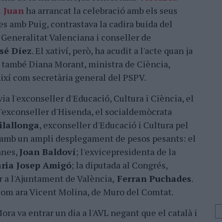
 Juan
ha arrancat la celebració amb els seus
s amb Puig, contrastava la cadira buida del
 Generalitat Valenciana i conseller de
sé Díez
. El xativí, però, ha acudit a l'acte quan ja
et també Diana Morant, ministra de Ciència,
així com secretària general del PSPV.
via l'exconseller d'Educació, Cultura i Ciència, el
 l'exconseller d'Hisenda, el socialdemòcrata
ilallonga
, exconseller d'Educació i Cultura pel
mb un ampli desplegament de pesos pesants: el
anes,
Joan Baldoví
; l'exvicepresidenta de la
ria Josep Amigó
; la diputada al Congrés,
or a l'Ajuntament de València,
Ferran Puchades
.
com ara Vicent Molina, de Muro del Comtat.
ra va entrar un dia a l'AVL negant que el català i