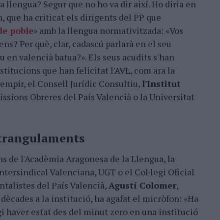
a llengua? Segur que no ho va dir així. Ho diria en
n, que ha criticat els dirigents del PP que
de poble
» amb la llengua normativitzada: «Vos
ns? Per què, clar, cadascú parlarà en el seu
u en valencià batua?». Els seus acudits s'han
stitucions que han felicitat l'AVL, com ara la
Tempir, el Consell Jurídic Consultiu,
l'Institut
issions Obreres del País Valencià o la Universitat
strangulaments
ns de l'Acadèmia Aragonesa de la Llengua, la
tersindical Valenciana, UGT o el Col·legi Oficial
ntalistes del País Valencià,
Agustí Colomer
,
dècades a la institució, ha agafat el micròfon: «Ha
egi haver estat des del minut zero en una institució