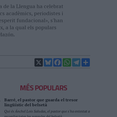
a de la Llengua ha celebrat
ics acadèmics, periodistes i
'esperit fundacional», s'han
 a la qual els populars
 Mazón.
X
Bluesky
Facebook
WhatsApp
Telegram
Comparteix
MÉS POPULARS
Barré, el pastor que guarda el tresor
lingüístic del belsetà
Qui és Ánchel Lois Saludas, el pastor que s'ha entestat a
recopilar totes les paraules del belsetà,