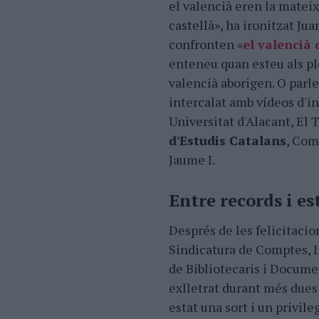
el valencià eren la mateix
castellà», ha ironitzat Jua
confronten «
el valencià 
enteneu quan esteu als ple
valencià aborigen. O parle
intercalat amb vídeos d'in
Universitat d'Alacant, El 
d'Estudis Catalans
, Com
Jaume I.
Entre records i e
Després de les felicitacio
Sindicatura de Comptes, In
de Bibliotecaris i Docume
exlletrat durant més dues 
estat una sort i un privil