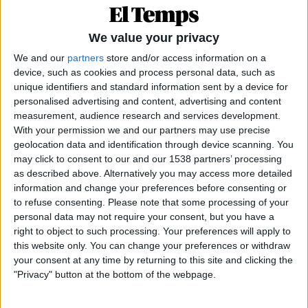
iniciatives on puguem sumar en un mateix full de
ruta les nostres institucions i el conjunt de la
We value your privacy
societat valenciana», sostenen en un manifest
We and our
partners
store and/or access information on a
llegit per Encarna Canet i Zahia Guidoum, de la
device, such as cookies and process personal data, such as
Plataforma pel Dret a Decidir del País València.
unique identifiers and standard information sent by a device for
personalised advertising and content, advertising and content
«Ens oferim per donar a conèixer la gravetat
measurement, audience research and services development.
estructural dels problemes de l'infrafinançament,
With your permission we and our partners may use precise
el deute i el dèficit fiscal. Emplacem a tots els
geolocation data and identification through device scanning. You
may click to consent to our and our 1538 partners’ processing
agents polítics, institucionals i socials a apoderar-
as described above. Alternatively you may access more detailed
nos mitjançant un procés unitari i transversal de
information and change your preferences before consenting or
mobilització i conscienciació pública», indiquen
to refuse consenting.
Please note that some processing of your
personal data may not require your consent, but you have a
després de reflexionar: «Tant en la passada
right to object to such processing. Your preferences will apply to
legislatura com en l'actual, s'ha avançat de manera
this website only. You can change your preferences or withdraw
important en l'àmbit social i polític en la
presa de
your consent at any time by returning to this site and clicking the
consciència del problema
. Les nostres
"Privacy" button at the bottom of the webpage.
institucions van a poc a poc assumint políticament