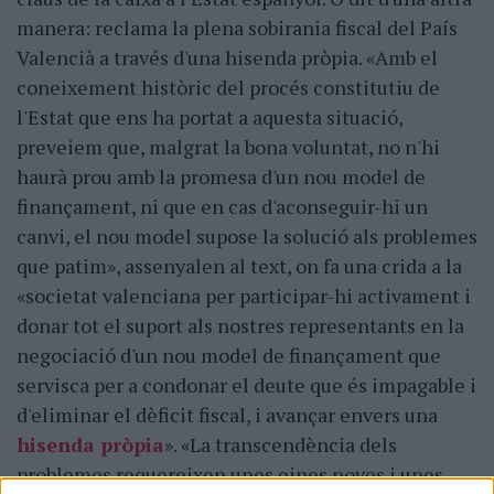
manera: reclama la plena sobirania fiscal del País
Valencià a través d'una hisenda pròpia. «Amb el
coneixement històric del procés constitutiu de
l'Estat que ens ha portat a aquesta situació,
preveiem que, malgrat la bona voluntat, no n'hi
haurà prou amb la promesa d'un nou model de
finançament, ni que en cas d'aconseguir-hi un
canvi, el nou model supose la solució als problemes
que patim», assenyalen al text, on fa una crida a la
«societat valenciana per participar-hi activament i
donar tot el suport als nostres representants en la
negociació d'un nou model de finançament que
servisca per a condonar el deute que és impagable i
d'eliminar el dèficit fiscal, i avançar envers una
hisenda pròpia
». «La transcendència dels
problemes requereixen unes eines noves i unes