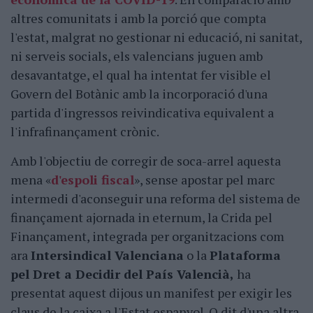
altres comunitats i amb la porció que compta
l'estat, malgrat no gestionar ni educació, ni sanitat,
ni serveis socials, els valencians juguen amb
desavantatge, el qual ha intentat fer visible el
Govern del Botànic amb la incorporació d'una
partida d'ingressos reivindicativa equivalent a
l'infrafinançament crònic.
Amb l'objectiu de corregir de soca-arrel aquesta
mena «
d'espoli fiscal
», sense apostar pel marc
intermedi d'aconseguir una reforma del sistema de
finançament ajornada in eternum, la Crida pel
Finançament, integrada per organitzacions com
ara
Intersindical Valenciana
o la
Plataforma
pel Dret a Decidir del País Valencià,
ha
presentat aquest dijous un manifest per exigir les
claus de la caixa a l'Estat espanyol. O dit d'una altra