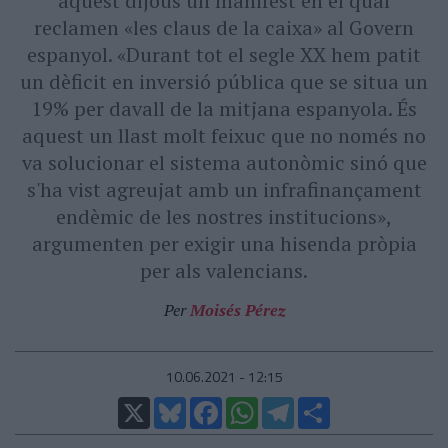
aquest dijous un manifest en el qual
reclamen «les claus de la caixa» al Govern
espanyol. «Durant tot el segle XX hem patit
un dèficit en inversió pública que se situa un
19% per davall de la mitjana espanyola. És
aquest un llast molt feixuc que no només no
va solucionar el sistema autonòmic sinó que
s'ha vist agreujat amb un infrafinançament
endèmic de les nostres institucions»,
argumenten per exigir una hisenda pròpia
per als valencians.
Per
Moisés Pérez
10.06.2021 - 12:15
X
Bluesky
Facebook
WhatsApp
Telegram
Comparteix