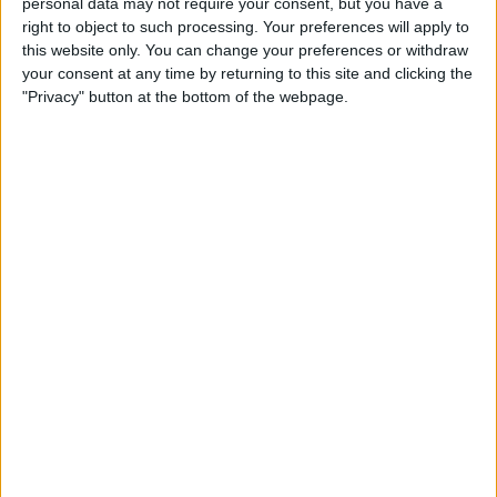
personal data may not require your consent, but you have a
right to object to such processing. Your preferences will apply to
this website only. You can change your preferences or withdraw
your consent at any time by returning to this site and clicking the
"Privacy" button at the bottom of the webpage.
31.07.2021
ULTRADRETA
Una estrella televisiva de dretes s’escalfa
per a les eleccions franceses
Éric Zemmour
Per
Der Spiegel