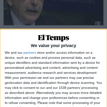
12.08.2021
POLÍTICA
Luis del Rivero, les ombres del
We value your privacy
constructor-professor al think tank de la
neboda de Le Pen
We and our
partners
store and/or access information on a
device, such as cookies and process personal data, such as
El polèmic currículum de l'expresident de la
unique identifiers and standard information sent by a device for
constructora Sacyr Vallehermoso
personalised advertising and content, advertising and content
Per
Moisés Pérez
measurement, audience research and services development.
With your permission we and our partners may use precise
geolocation data and identification through device scanning. You
may click to consent to our and our 1538 partners’ processing
as described above. Alternatively you may access more detailed
information and change your preferences before consenting or
to refuse consenting.
Please note that some processing of your