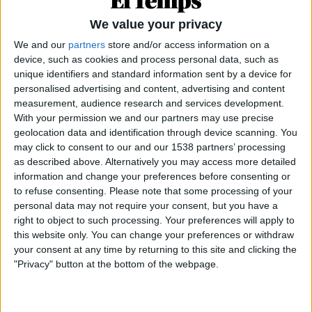
We value your privacy
We and our
partners
store and/or access information on a
device, such as cookies and process personal data, such as
unique identifiers and standard information sent by a device for
personalised advertising and content, advertising and content
measurement, audience research and services development.
With your permission we and our partners may use precise
geolocation data and identification through device scanning. You
may click to consent to our and our 1538 partners’ processing
as described above. Alternatively you may access more detailed
09.02.2026
information and change your preferences before consenting or
ELS EFECTES DE LA RIUADA
to refuse consenting.
Please note that some processing of your
La inversió milionària de la Generalitat
personal data may not require your consent, but you have a
Valenciana per a la reconstrucció
right to object to such processing. Your preferences will apply to
this website only. You can change your preferences or withdraw
La Conselleria del vicepresident Martínez Mus ha estat
your consent at any time by returning to this site and clicking the
l'eix de la recuperació de la dana
"Privacy" button at the bottom of the webpage.
Per
El Temps