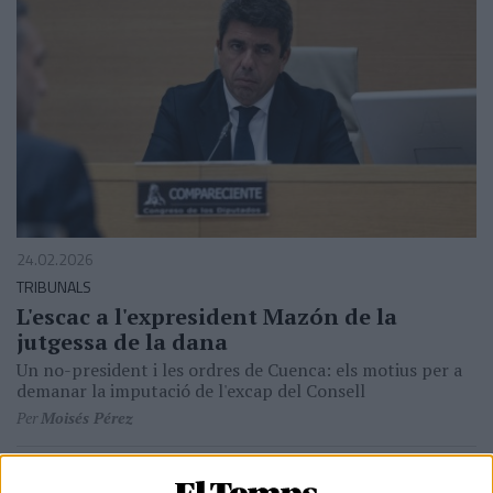
24.02.2026
TRIBUNALS
L'escac a l'expresident Mazón de la
jutgessa de la dana
Un no-president i les ordres de Cuenca: els motius per a
demanar la imputació de l'excap del Consell
Per
Moisés Pérez