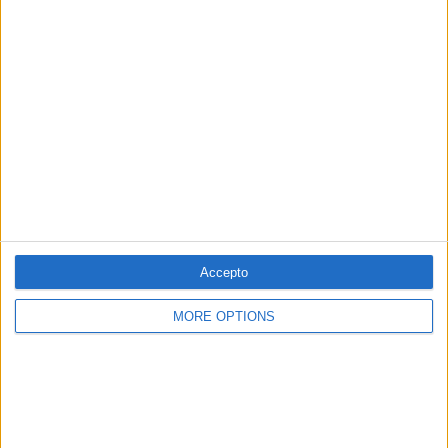
Accepto
27.11.2025
POLÍTICA
MORE OPTIONS
Les hores fosques de Carlos Mazón
L'entrevista de l'exconsellera Pradas, la pressió del carrer
i acorralat per la justícia
Per
Moisés Pérez