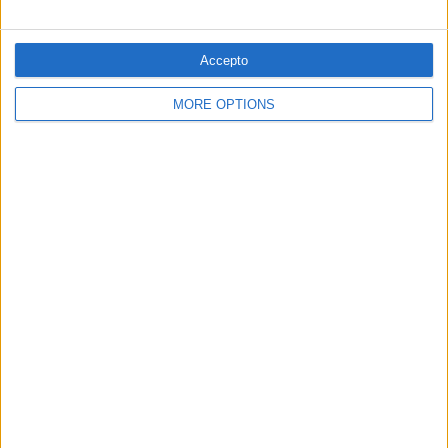
01.05.2026
LA LLENGUA, EN LA DIANA
Accepto
Entre la contraplanificació i la
MORE OPTIONS
improvisació
El gir de 180 graus de les polítiques lingüístiques del
Govern valencià de PP i Vox
Per
Víctor Maceda