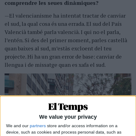
comprendre les seues dinàmiques?
—El valencianisme ha intentat tractar de canviar
el sud, la qual cosa és una errada. El sud del País
Valencià també parla valencià. I qui no el parla,
l’entén. Si des del primer moment, parles castellà
quan baixes al sud, m’estàs excloent del teu
projecte. Hi ha un gran error de base: canviar de
llengua i de missatge quan es xafa el sud.
We value your privacy
We and our
partners
store and/or access information on a
device, such as cookies and process personal data, such as