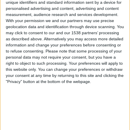
unique identifiers and standard information sent by a device for
personalised advertising and content, advertising and content
measurement, audience research and services development.
With your permission we and our partners may use precise
geolocation data and identification through device scanning. You
may click to consent to our and our 1538 partners’ processing
El sud va expressar la seua força nacional l'any passat amb la celebració de la
as described above. Alternatively you may access more detailed
diada del 25 d'abril. | Moisés Pérez
information and change your preferences before consenting or
—S’han aplicat unes ulleres centralistes des de
to refuse consenting.
Please note that some processing of your
personal data may not require your consent, but you have a
València?
right to object to such processing. Your preferences will apply to
this website only. You can change your preferences or withdraw
—El centralisme és una dinàmica que es
your consent at any time by returning to this site and clicking the
reprodueix entre els territoris. Si Madrid l’ha
"Privacy" button at the bottom of the webpage.
practicat amb el País Valencià, València ha fet el
mateix amb Alacant, que també ho aplica als pobles
del seu voltant. Des del valencianisme sempre s’ha
mirat molt a València i poc a les comarques de
Castelló i Alacant. En l’actualitat, per exemple, el
debat del valencianisme se centra a la ciutat de