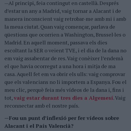
—Al principi, feia contingut en castellà. Després
d’estar un any a Madrid, vaig tornar a Alacant i de
manera inconscient vaig retrobar-me amb mi i amb
la meua ciutat. Quan vaig començar, parlava de
qüestions que ocorrien a Washington, Brussel·les o
Madrid. En aquell moment, passava els dies
escoltant la SER o veient TVE, i el dia de la dana no
em vaig assabentar de res. Vaig conèixer l’endemà
el que havia ocorregut a una hora i mitja de ma
casa. Aquell fet em va obrir els ulls: vaig comprovar
que els valencians no li importem a Espanya. Fou el
meu clic, perquè feia més vídeos de la dana i, fins i
tot,
vaig estar durant tres dies a Algemesí
. Vaig
reconnectar amb el nostre país.
—Fou un punt d’inflexió per fer vídeos sobre
Alacant i el País Valencià?