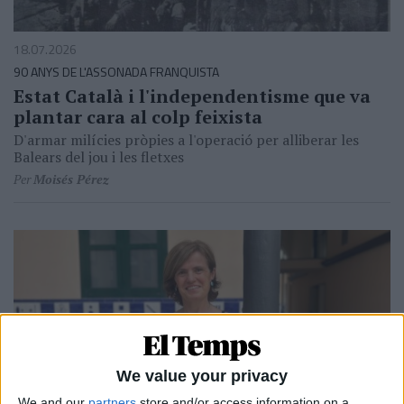
18.07.2026
90 ANYS DE L'ASSONADA FRANQUISTA
Estat Català i l'independentisme que va
plantar cara al colp feixista
D'armar milícies pròpies a l'operació per alliberar les
Balears del jou i les fletxes
Per
Moisés Pérez
We value your privacy
We and our
partners
store and/or access information on a