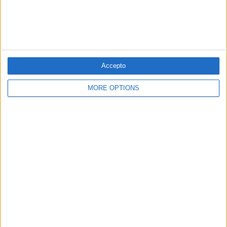
16.07.2026
GAUDIR GAUDÍ. DESVETLLANT EL GENI 10
Deixebles, seguidors i deutors de Gaudí
Accepto
Josep M. Jujol, Domènec Sugrañes, Joan Rubió i Bellver,
Cèsar Martinell...
MORE OPTIONS
Per
El Temps