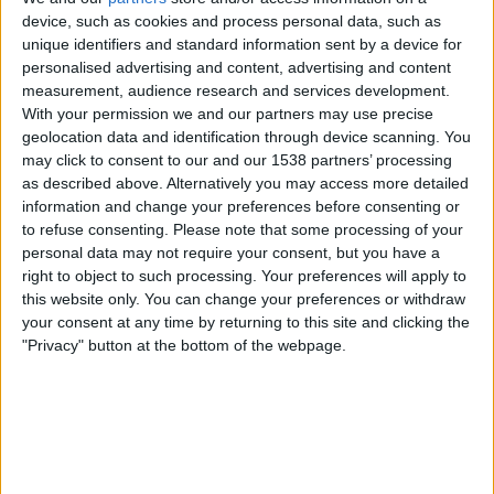
device, such as cookies and process personal data, such as
unique identifiers and standard information sent by a device for
18.07.2026
personalised advertising and content, advertising and content
measurement, audience research and services development.
CULTURA
With your permission we and our partners may use precise
Almudena Francés: «Els contes són del
geolocation data and identification through device scanning. You
poble i han de tornar al poble»
may click to consent to our and our 1538 partners’ processing
Entrevista a la narradora ontinyentina
as described above. Alternatively you may access more detailed
Per
Violeta Tena
information and change your preferences before consenting or
to refuse consenting.
Please note that some processing of your
personal data may not require your consent, but you have a
right to object to such processing. Your preferences will apply to
this website only. You can change your preferences or withdraw
your consent at any time by returning to this site and clicking the
"Privacy" button at the bottom of the webpage.