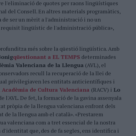
obre l'eliminació de quotes per raons lingüístiques
onal del Consell. En altres materials programàtics,
 de ser un mèrit a l'administració i no un
requisit lingüístic de l'administració pública»,
 profunditza més sobre la qüestió lingüística. Amb
Bonig
qüestionant a EL TEMPS
determinades
èmia Valenciana de la Llengua
(AVL), el
nservadors recull la recuperació de la llei de
ual privilegiaven les entitats anticientífiques i
l Acadèmia de Cultura Valenciana
(RACV) i
Lo
 l'AVL. De fet, la formació de la gavina assenyala
at pròpia de la llengua valenciana enfront dels
t de la llengua amb el català». «Prestarem
gua valenciana com a tret essencial de la nostra
d'identitat que, des de fa segles, ens identifica i