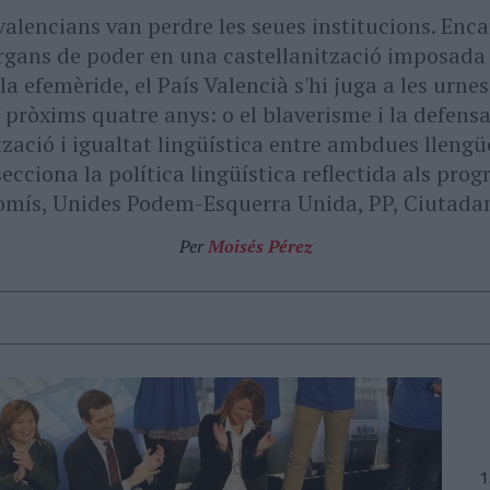
 valencians van perdre les seues institucions. Enca
gans de poder en una castellanització imposada 
a efemèride, el País Valencià s'hi juga a les urnes
 pròxims quatre anys: o el blaverisme i la defensa
tzació i igualtat lingüística entre ambdues lleng
ecciona la política lingüística reflectida als pro
mís, Unides Podem-Esquerra Unida, PP, Ciutadans
Per
Moisés Pérez