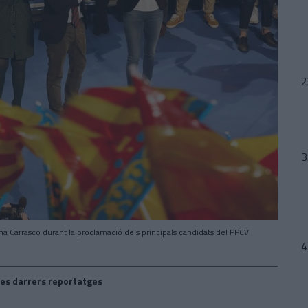
oña Carrasco durant la proclamació dels principals candidats del PPCV
es darrers reportatges