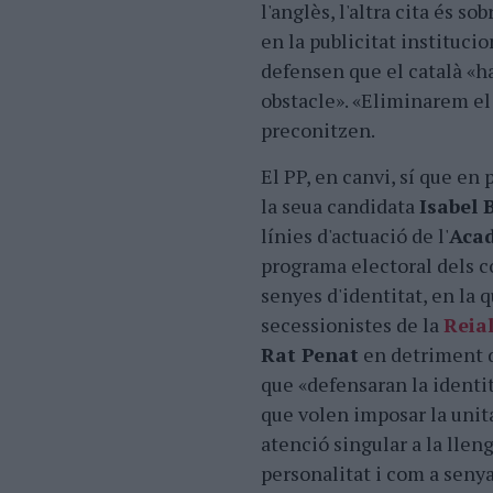
l'anglès, l'altra cita és s
en la publicitat instituci
defensen que el català «ha
obstacle». «Eliminarem el 
preconitzen.
El PP, en canvi, sí que en
la seua candidata
Isabel 
línies d'actuació de l'
Acad
programa electoral dels co
senyes d'identitat, en la q
secessionistes de la
Reia
Rat Penat
en detriment de
que «defensaran la identit
que volen imposar la unita
atenció singular a la llen
personalitat i com a senya 