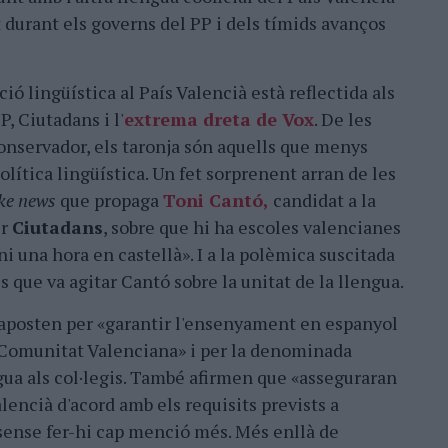
 durant els governs del PP i dels tímids avanços
ió lingüística al País Valencià està reflectida als
, Ciutadans i l'
extrema dreta de Vox
. De les
conservador, els taronja són aquells que menys
olítica lingüística. Un fet sorprenent arran de les
ke news
que propaga
Toni Cantó,
candidat a la
er
Ciutadans
, sobre que hi ha escoles valencianes
ni una hora en castellà». I a la polèmica suscitada
s que va agitar Cantó sobre la unitat de la llengua.
aposten per «garantir l'ensenyament en espanyol
a Comunitat Valenciana» i per la denominada
ngua als col·legis. També afirmen que «asseguraran
lencià d'acord amb els requisits prevists a
sense fer-hi cap menció més. Més enllà de