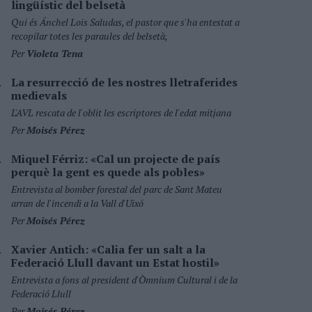
lingüístic del belsetà
Qui és Ánchel Lois Saludas, el pastor que s'ha entestat a
recopilar totes les paraules del belsetà,
Per
Violeta Tena
La resurrecció de les nostres lletraferides
medievals
L'AVL rescata de l'oblit les escriptores de l'edat mitjana
Per
Moisés Pérez
Miquel Férriz: «Cal un projecte de país
perquè la gent es quede als pobles»
Entrevista al bomber forestal del parc de Sant Mateu
arran de l'incendi a la Vall d'Uixó
Per
Moisés Pérez
Xavier Antich: «Calia fer un salt a la
Federació Llull davant un Estat hostil»
Entrevista a fons al president d'Òmnium Cultural i de la
Federació Llull
Per
Moisés Pérez