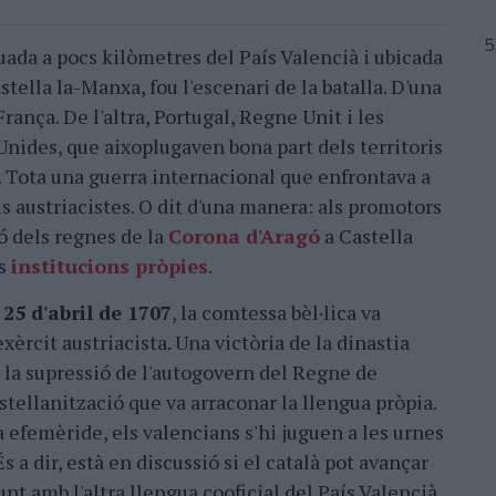
uada a pocs kilòmetres del País Valencià i ubicada
stella la-Manxa, fou l'escenari de la batalla. D'una
França. De l'altra, Portugal, Regne Unit i les
ides, que aixoplugaven bona part dels territoris
. Tota una guerra internacional que enfrontava a
ls austriacistes. O dit d'una manera: als promotors
ó dels regnes de la
Corona d'Aragó
a Castella
es
institucions pròpies
.
t
25 d'abril de 1707
, la comtessa bèl·lica va
xèrcit austriacista. Una victòria de la dinastia
 la supressió de l'autogovern del Regne de
stellanització que va arraconar la llengua pròpia.
 efemèride, els valencians s'hi juguen a les urnes
 És a dir, està en discussió si el català pot avançar
junt amb l'altra llengua cooficial del País Valencià