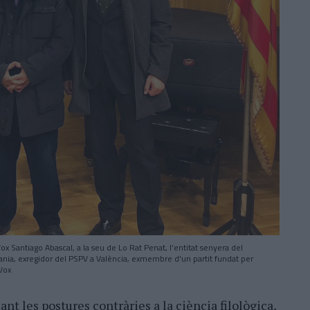
x Santiago Abascal, a la seu de Lo Rat Penat, l’entitat senyera del
ania, exregidor del PSPV a València, exmembre d'un partit fundat per
 Vox
ant les postures contràries a la ciència filològica,