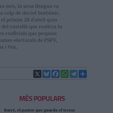
ra més, la seua llengua va
a colp de decret borbònic.
 el pròxim 28 d'abril quin
 del castellà que realitza la
ües cooficials que proposa
grames electorals de PSPV,
 i Vox.
X
Bluesky
Facebook
WhatsApp
Telegram
Comparteix
MÉS POPULARS
Barré, el pastor que guarda el tresor