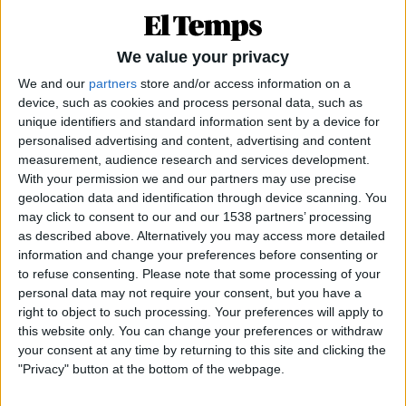
We value your privacy
We and our
partners
store and/or access information on a
device, such as cookies and process personal data, such as
unique identifiers and standard information sent by a device for
personalised advertising and content, advertising and content
measurement, audience research and services development.
With your permission we and our partners may use precise
geolocation data and identification through device scanning. You
may click to consent to our and our 1538 partners’ processing
25.06.2024
as described above. Alternatively you may access more detailed
information and change your preferences before consenting or
POLÍTICA
to refuse consenting.
Please note that some processing of your
El 'boicot' dels vocals conservadors al
personal data may not require your consent, but you have a
Consell Valencià de Cultura
right to object to such processing. Your preferences will apply to
El bloc dretà es nega a debatre i votar tres informes
this website only. You can change your preferences or withdraw
contra el paquet ultra de Mazón i Vox
your consent at any time by returning to this site and clicking the
Per
Moisés Pérez
"Privacy" button at the bottom of the webpage.