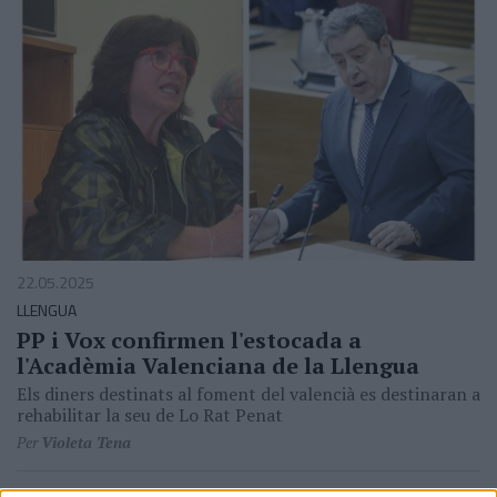
22.05.2025
LLENGUA
PP i Vox confirmen l'estocada a
l'Acadèmia Valenciana de la Llengua
Els diners destinats al foment del valencià es destinaran a
rehabilitar la seu de Lo Rat Penat
Per
Violeta Tena