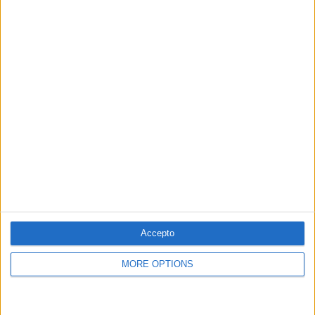
llengua pròpia i fundador de La Tramuntana
Per
Violeta Tena
Accepto
23.07.2022
MORE OPTIONS
LLENGUA
El Tribunal Superior de Justícia arremet
contra els desficacis lingüístics de Lo Rat