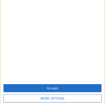
Generalitat Valenciana: aniversari
tutelat
La màxima institució valenciana compleix 600 anys
Per
Moisés Pérez
Accepto
22.03.2018
PAÍS VALENCIÀ
MORE OPTIONS