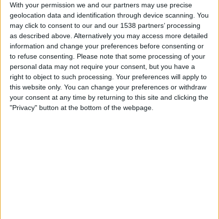
With your permission we and our partners may use precise
valencianes) van crear la Generalitat Valenciana,
geolocation data and identification through device scanning. You
encarregada de recaptar l'impost del general, que
may click to consent to our and our 1538 partners’ processing
as described above. Alternatively you may access more detailed
era diferent dels tributs que cobraven aleshores els
information and change your preferences before consenting or
reis als seus vassalls. I eren les Corts Valencianes,
to refuse consenting.
Please note that some processing of your
en aquest cas, les que decidien en què gastar els
personal data may not require your consent, but you have a
diners que aconseguien», exposa a EL TEMPS, el
right to object to such processing. Your preferences will apply to
this website only. You can change your preferences or withdraw
mateix Antoni Furió.
your consent at any time by returning to this site and clicking the
"Privacy" button at the bottom of the webpage.