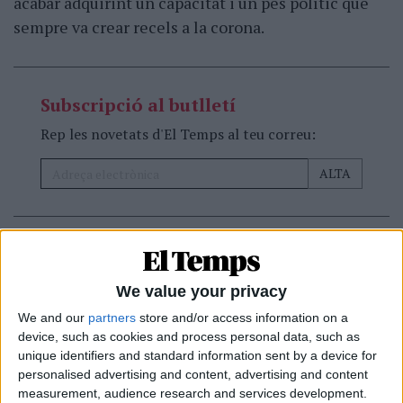
acabar adquirint un capacitat i un pes polític que
sempre va crear recels a la corona.
Subscripció al butlletí
Rep les novetats d'El Temps al teu correu:
«L'aleshores Regne de València tenia un sistema de
sobiranies compartides, que assegurava en un cert
We value your privacy
grau la independència política i econòmica
We and our
partners
store and/or access information on a
respecte de la monarquia. Les
Corts Valencianes
,
device, such as cookies and process personal data, such as
integrades pel braç nobiliari (militars de segon
unique identifiers and standard information sent by a device for
rang, en el cas dels valencians), l'eclesiàstic i el
personalised advertising and content, advertising and content
measurement, audience research and services development.
reial (conformat per la burgesia de les viles