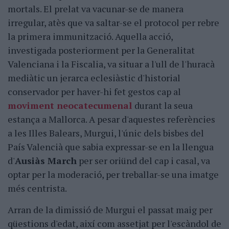
mortals. El prelat va vacunar-se de manera
irregular, atès que va saltar-se el protocol per rebre
la primera immunització. Aquella acció,
investigada posteriorment per la Generalitat
Valenciana i la Fiscalia, va situar a l'ull de l'huracà
mediàtic un jerarca eclesiàstic d'historial
conservador per haver-hi fet gestos cap al
moviment neocatecumenal
durant la seua
estança a Mallorca. A pesar d'aquestes referències
a les Illes Balears, Murgui, l'únic dels bisbes del
País Valencià que sabia expressar-se en la llengua
d'
Ausiàs March
per ser oriünd del cap i casal, va
optar per la moderació, per treballar-se una imatge
més centrista.
Arran de la dimissió de Murgui el passat maig per
qüestions d'edat, així com assetjat per l'escàndol de