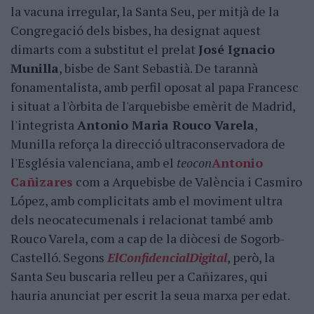
la vacuna irregular, la Santa Seu, per mitjà de la
Congregació dels bisbes, ha designat aquest
dimarts com a substitut el prelat
José Ignacio
Munilla
, bisbe de Sant Sebastià. De tarannà
fonamentalista, amb perfil oposat al papa Francesc
i situat a l'òrbita de l'arquebisbe emèrit de Madrid,
l'integrista
Antonio Maria Rouco Varela
,
Munilla reforça la direcció ultraconservadora de
l'Església valenciana, amb el
teocon
Antonio
Cañizares
com a Arquebisbe de València i Casmiro
López, amb complicitats amb el moviment ultra
dels neocatecumenals i relacionat també amb
Rouco Varela, com a cap de la diòcesi de Sogorb-
Castelló. Segons
El
Confidencial
Digital
, però, la
Santa Seu buscaria relleu per a Cañizares, qui
hauria anunciat per escrit la seua marxa per edat.