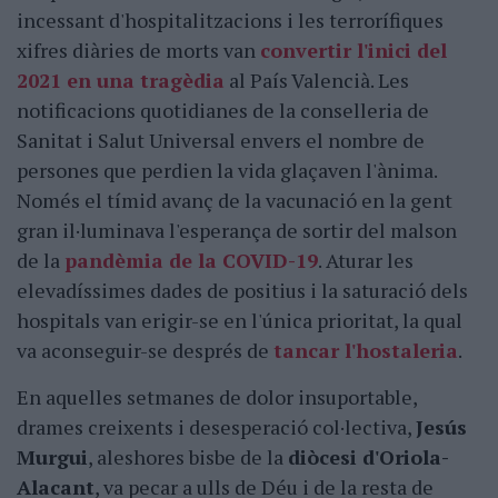
incessant d'hospitalitzacions i les terrorífiques
xifres diàries de morts van
convertir l'inici del
2021 en una tragèdia
al País Valencià. Les
notificacions quotidianes de la conselleria de
Sanitat i Salut Universal envers el nombre de
persones que perdien la vida glaçaven l'ànima.
Només el tímid avanç de la vacunació en la gent
gran il·luminava l'esperança de sortir del malson
de la
pandèmia de la COVID-19
. Aturar les
elevadíssimes dades de positius i la saturació dels
hospitals van erigir-se en l'única prioritat, la qual
va aconseguir-se després de
tancar l'hostaleria
.
En aquelles setmanes de dolor insuportable,
drames creixents i desesperació col·lectiva,
Jesús
Murgui
, aleshores bisbe de la
diòcesi d'Oriola-
Alacant
, va pecar a ulls de Déu i de la resta de