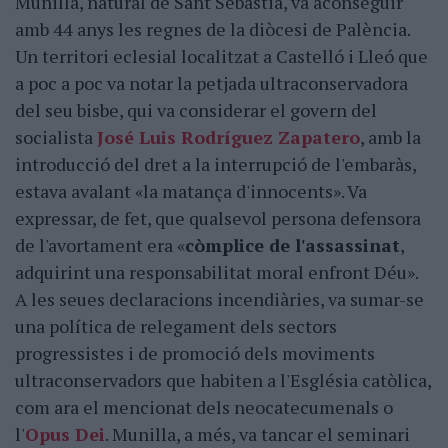
Munilla, natural de Sant Sebastià, va aconseguir
amb 44 anys les regnes de la diòcesi de Palència.
Un territori eclesial localitzat a Castelló i Lleó que
a poc a poc va notar la petjada ultraconservadora
del seu bisbe, qui va considerar el govern del
socialista
José Luis Rodríguez Zapatero
, amb la
introducció del dret a la interrupció de l'embaràs,
estava avalant «la matança d'innocents». Va
expressar, de fet, que qualsevol persona defensora
de l'avortament era «
còmplice de l'assassinat
,
adquirint una responsabilitat moral enfront Déu».
A les seues declaracions incendiàries, va sumar-se
una política de relegament dels sectors
progressistes i de promoció dels moviments
ultraconservadors que habiten a l'Església catòlica,
com ara el mencionat dels neocatecumenals o
l'
Opus Dei
. Munilla, a més, va tancar el seminari