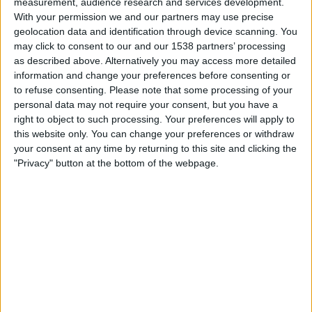
measurement, audience research and services development.
feligresos, atès que la majoria de les famílies van
With your permission we and our partners may use precise
esborrar als seus fills de catequesi. Un mes abans
geolocation data and identification through device scanning. You
d'aquest boicot, el qual va donar-se en 2019, un
may click to consent to our and our 1538 partners’ processing
as described above. Alternatively you may access more detailed
grup de persones seguidores de la doctrina catòlica
information and change your preferences before consenting or
van tancar-se en la parròquia de la Sagrada Família
to refuse consenting.
Please note that some processing of your
de Sant Sebastià per evitar l'entrada d'un sacerdot
personal data may not require your consent, but you have a
que havia situat el prelat. Acusaven el bisbe de
right to object to such processing. Your preferences will apply to
this website only. You can change your preferences or withdraw
«maltractar» i «denigrar» el personal de la diòcesi.
your consent at any time by returning to this site and clicking the
"Privacy" button at the bottom of the webpage.
Aquella protesta també estava motivada pels
jocs
immobiliaris
que havia practicat Munilla com a
autoritat eclesiàstica a Guipúscoa. No debades, va
vendre un edifici de la diòcesi perquè es
transformara en 26 apartaments amb llicència
d'hotel, així com va plantejar actuacions similars
en altres immobles propietat de l'Església catòlica.
Amb el sobrenom de «tauró de les finances» per