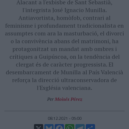
Alacant a l'exbisbe de Sant Sebastià,
l'integrista José Ignacio Munilla.
Antiavortista, homòfob, contrari al
feminisme i profundament tradicionalista en
assumptes com ara la masturbació, el divorci
o la convivència abans del matrimoni, ha
protagonitzat un mandat amb ombres i
crítiques a Guipúscoa, on la tendència del
clergat és de caràcter progressista. El
desembarcament de Munilla al País Valencià
reforça la direcció ultraconservadora de
l'Església valenciana.
Per
Moisés Pérez
08.12.2021 - 05:00
X
Bluesky
Facebook
WhatsApp
Telegram
Comparteix