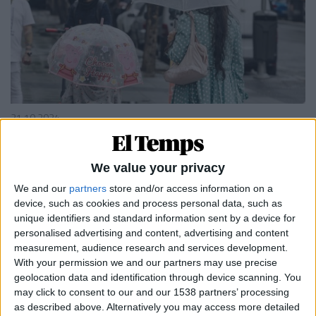
21.10.2024
EN PORTADA
Una escola a la intempèrie
We value your privacy
L'error de fer recaure en l'ensenyament únicament la
normalització de la llengua
We and our
partners
store and/or access information on a
Per
Violeta Tena
device, such as cookies and process personal data, such as
unique identifiers and standard information sent by a device for
personalised advertising and content, advertising and content
measurement, audience research and services development.
With your permission we and our partners may use precise
geolocation data and identification through device scanning. You
may click to consent to our and our 1538 partners’ processing
as described above. Alternatively you may access more detailed