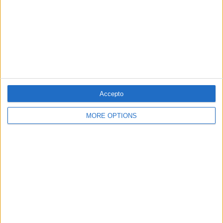
Ensenyament
Per
Víctor Maceda
Accepto
MORE OPTIONS
29.06.2022
Mozart al Departament d'Educació
Per
Bernat Dedéu