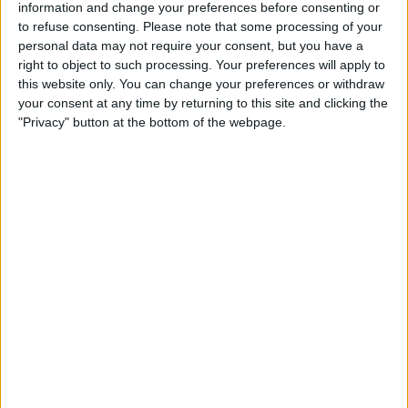
information and change your preferences before consenting or
to refuse consenting.
Please note that some processing of your
personal data may not require your consent, but you have a
right to object to such processing. Your preferences will apply to
this website only. You can change your preferences or withdraw
your consent at any time by returning to this site and clicking the
"Privacy" button at the bottom of the webpage.
24.09.2024
EDUCACIÓ
Els nyaps legals de la llei Rovira
Les raons per les quals Compromís vol plantejar un
recurs d'inconstitucionalitat
Per
Violeta Tena