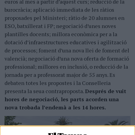
euros al mes a partir d’aquest curs; reducció de la
burocràcia; aplicació immediata de les ràtios
proposades pel Ministeri; ràtio de 20 alumnes en
ESO, batxillerat i FP; negociació d’unes noves
plantilles docents; millora econòmica per a la
dotació d’infraestructures educatives i agilització
de processos; foment d’una nova llei de foment del
valencià; negociació d’una nova oferta de formació
professional; millores en inclusió, o reducció de la
jornada per a professorat major de 55 anys. Es
debaten totes les propostes i la Conselleria
presenta la seua contraproposta.
Després de vuit
hores de negociació, les parts acorden una
nova trobada l’endemà a les 14 hores.