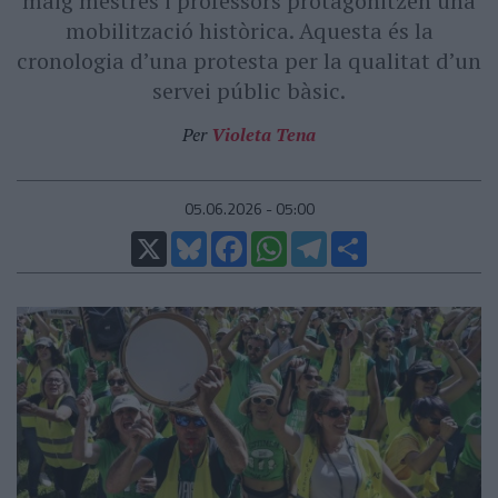
maig mestres i professors protagonitzen una
mobilització històrica. Aquesta és la
cronologia d’una protesta per la qualitat d’un
servei públic bàsic.
Per
Violeta Tena
05.06.2026 - 05:00
X
Bluesky
Facebook
WhatsApp
Telegram
Comparteix