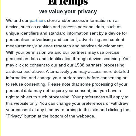
We value your privacy
We and our
partners
store and/or access information on a
device, such as cookies and process personal data, such as
unique identifiers and standard information sent by a device for
personalised advertising and content, advertising and content
measurement, audience research and services development.
With your permission we and our partners may use precise
geolocation data and identification through device scanning. You
may click to consent to our and our 1538 partners’ processing
as described above. Alternatively you may access more detailed
DIMARTS 19 DE MAIG
: Milers de persones es
information and change your preferences before consenting or
concentren a les portes de la Conselleria. En la
to refuse consenting.
Please note that some processing of your
reunió entre Conselleria i sindicats,
personal data may not require your consent, but you have a
right to object to such processing. Your preferences will apply to
l’Administració fa una crida als representants
this website only. You can change your preferences or withdraw
sindicals perquè signin el document presentat la
your consent at any time by returning to this site and clicking the
nit d’abans, però els sindicats s’hi neguen.
"Privacy" button at the bottom of the webpage.
DIMECRES 20 DE MAIG
: Els equips directius
traslladen personalment les seues reivindicacions