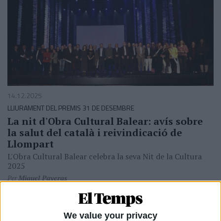
14.12.2025
LLIURAMENT DEL PREMIS 31 DE DESEMBRE
La nit d'Obra Cultural Balear: avís sobre
la salut del català i reivindicació de
Llompart
L'Obra Cultural Balear celebra la seva Nit de la Cultura
2025
Per
Miquel Payeras
We value your privacy