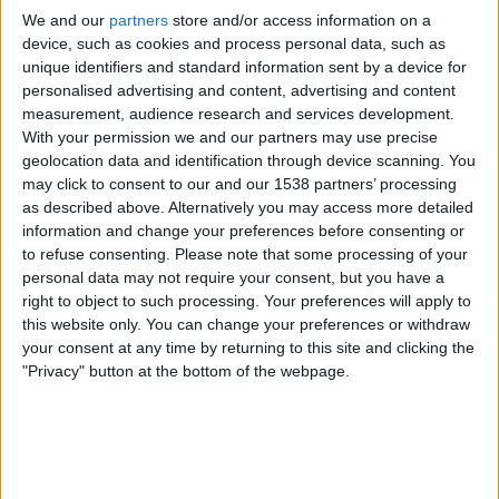
We and our
partners
store and/or access information on a
device, such as cookies and process personal data, such as
unique identifiers and standard information sent by a device for
personalised advertising and content, advertising and content
measurement, audience research and services development.
With your permission we and our partners may use precise
geolocation data and identification through device scanning. You
may click to consent to our and our 1538 partners’ processing
as described above. Alternatively you may access more detailed
information and change your preferences before consenting or
13.11.2025
to refuse consenting.
Please note that some processing of your
1229-2029: VUIT SEGLES DE CATALANITAT
personal data may not require your consent, but you have a
right to object to such processing. Your preferences will apply to
L'OCB anuncia els Premis 31 Desembre i
this website only. You can change your preferences or withdraw
comença a parlar dels 800 anys de la
your consent at any time by returning to this site and clicking the
conquesta
"Privacy" button at the bottom of the webpage.
L'Obra Cultural Balear inicia els actes dels vuit segles de
la conquesta de Mallorca de Jaume I
Per
Miquel Payeras