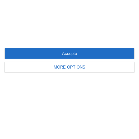
Accepto
MORE OPTIONS
06.10.2024
ILLES
L'Obra Cultural i el GOB carreguen contra
Prohens pel debat de política general
Positiu increment del cànon de l'aigua als hotelers
Per
Miquel Payeras