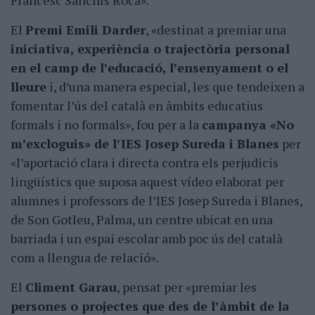
Francesc Sanchís Roca».
El
Premi Emili Darder
, «destinat a premiar una
iniciativa, experiència o trajectòria personal
en el camp de l’educació, l’ensenyament o el
lleure
i, d’una manera especial, les que tendeixen a
fomentar l’ús del català en àmbits educatius
formals i no formals», fou per a la
campanya «No
m’excloguis» de l’IES Josep Sureda i Blanes
per
«l’aportació clara i directa contra els perjudicis
lingüístics que suposa aquest vídeo elaborat per
alumnes i professors de l’IES Josep Sureda i Blanes,
de Son Gotleu, Palma, un centre ubicat en una
barriada i un espai escolar amb poc ús del català
com a llengua de relació».
El
Climent Garau
, pensat per «premiar les
persones o projectes que des de l’àmbit de la