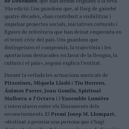
de Desembre
, que han arribat enguany a la seva
39a edició. Uns guardons que, al llarg de gairebé
quatre dècades, «han contribuït a visibilitzar i
impulsar projectes socials, iniciatives culturals i
figures de referència que han deixat empremta en
el teixit cívic del país. Uns guardons que
distingeixen el compromís, la trajectòria i les
aportacions destacades en favor de la llengua, la
cultura i el país», segons explica l’entitat.
Durant la vetlada les actuacions musicals de
Pitxorines,
Miquela Lladó
i
Tiu Herrero
,
Ánimos Parrec
,
Joan Gomila
,
Spiritual
Mallorca a l’Octava
i l’
Ensemble Lumière
s'intercalaren entre els lliuraments dels
reconeixements. El
Premi Josep M. Llompart
,
«destinat a premiar una persona que s’hagi