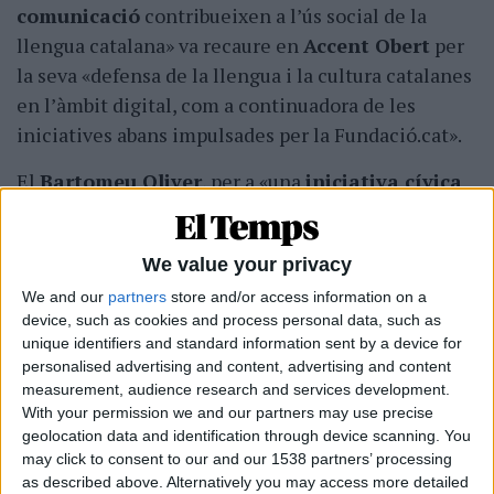
comunicació
contribueixen a l’ús social de la
llengua catalana» va recaure en
Accent Obert
per
la seva «defensa de la llengua i la cultura catalanes
en l’àmbit digital, com a continuadora de les
iniciatives abans impulsades per la Fundació.cat».
El
Bartomeu Oliver
, per a «una
iniciativa cívica
de dinamització cultural, de recuperació
lingüística o de revaloració de la cultura
We value your privacy
popular
» fou atorgat a l’
Escola de Música i
Danses de Mallorca
per «la seva dedicació, al
We and our
partners
store and/or access information on a
device, such as cookies and process personal data, such as
llarg de cinquanta anys, a la recuperació,
unique identifiers and standard information sent by a device for
l’ensenyament i la difusió de música, ball, danses i
personalised advertising and content, advertising and content
altres elements patrimonials i tradicionals de la
measurement, audience research and services development.
With your permission we and our partners may use precise
cultura de Mallorca».
geolocation data and identification through device scanning. You
may click to consent to our and our 1538 partners’ processing
as described above. Alternatively you may access more detailed