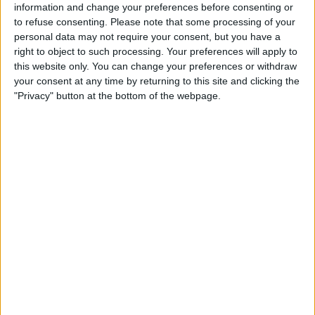
information and change your preferences before consenting or
to refuse consenting.
Please note that some processing of your
personal data may not require your consent, but you have a
right to object to such processing. Your preferences will apply to
this website only. You can change your preferences or withdraw
your consent at any time by returning to this site and clicking the
"Privacy" button at the bottom of the webpage.
El Teatre Principal de Palma durant la gran nit de l'Obra Cultural Balear. | Obra
Cultural Balear
El
Miquel dels Sants Oliver
, que premia «un
treball editat durant el període comprès entre la
convocatòria dels premis de l’any anterior i la
present i que té com a objecte d’estudi qualsevol
àmbit de les illes Balears», va ser per a
Climent
Picornell Bauçà
pel seu conjunt de «cinc llibres