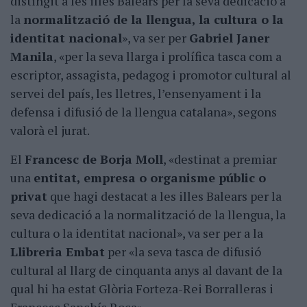
distingit a les illes Balears per la seva dedicació a
la
normalització de la llengua, la cultura o la
identitat nacional
», va ser per
Gabriel Janer
Manila
, «per la seva llarga i prolífica tasca com a
escriptor, assagista, pedagog i promotor cultural al
servei del país, les lletres, l’ensenyament i la
defensa i difusió de la llengua catalana», segons
valorà el jurat.
El
Francesc de Borja Moll
, «destinat a premiar
una
entitat, empresa o organisme públic o
privat
que hagi destacat a les illes Balears per la
seva dedicació a la normalització de la llengua, la
cultura o la identitat nacional», va ser per a la
Llibreria Embat
per «la seva tasca de difusió
cultural al llarg de cinquanta anys al davant de la
qual hi ha estat Glòria Forteza-Rei Borralleras i