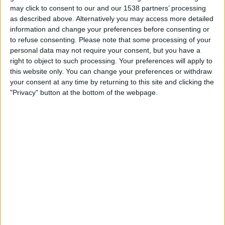
permeté l’elecció per via telemàtica. El resultat,
may click to consent to our and our 1538 partners’ processing
as described above. Alternatively you may access more detailed
però, ha estat lluny de ser el que els ultres
information and change your preferences before consenting or
esperaven o, si més no, desitjaven.
to refuse consenting.
Please note that some processing of your
personal data may not require your consent, but you have a
Les xifres ara publicades pel Govern no deixen cap
right to object to such processing. Your preferences will apply to
escletxa per al dubte. El
80,5% dels pares han
this website only. You can change your preferences or withdraw
triat l’ensenyament en català per als seus
your consent at any time by returning to this site and clicking the
"Privacy" button at the bottom of the webpage.
fills,
mentre que el 19,5% han optat pel castellà.
Subscripció al butlletí
Rep les novetats d'El Temps al teu correu:
Enguany no hi ha hagut famílies que no elegissin.