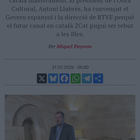
català massivament. El president de l'Obra
Cultural, Antoni Llabrés, ha convençut el
Govern espanyol i la direcció de RTVE perquè
el futur canal en català 2Cat pugui ser rebut
a les Illes.
Per
Miquel Payeras
31.07.2025 - 05:00
X
Bluesky
Facebook
WhatsApp
Telegram
Comparteix