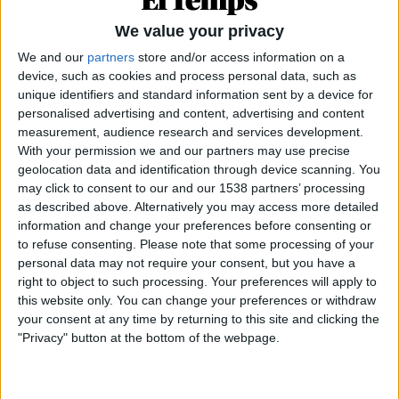
We value your privacy
We and our
partners
store and/or access information on a
Subscripció al butlletí
device, such as cookies and process personal data, such as
Rep les novetats d'El Temps al teu correu:
unique identifiers and standard information sent by a device for
personalised advertising and content, advertising and content
measurement, audience research and services development.
With your permission we and our partners may use precise
geolocation data and identification through device scanning. You
may click to consent to our and our 1538 partners’ processing
as described above. Alternatively you may access more detailed
El
president de l’entitat, Antoni Llabrés
, es va
information and change your preferences before consenting or
congratular de la resolució del TC i avaluà que era
to refuse consenting.
Please note that some processing of your
«una victòria de la societat civil»
sobre el
personal data may not require your consent, but you have a
right to object to such processing. Your preferences will apply to
Govern, però alhora advertí que «hem guanyat el
this website only. You can change your preferences or withdraw
segon envit, però no serem irresponsablement
your consent at any time by returning to this site and clicking the
triomfalistes» com serien en cas de dir que la
"Privacy" button at the bottom of the webpage.
victòria és absoluta, perquè, recordà,
el TC
«encara no s’ha pronunciat» sobre el fons de