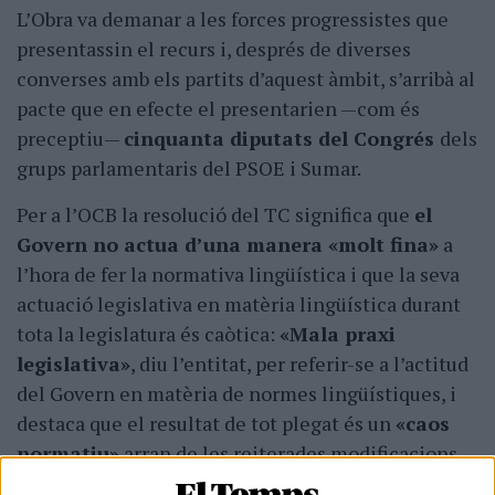
L’Obra va demanar a les forces progressistes que
presentassin el recurs i, després de diverses
converses amb els partits d’aquest àmbit, s’arribà al
pacte que en efecte el presentarien —com és
preceptiu—
cinquanta diputats del Congrés
dels
grups parlamentaris del PSOE i Sumar.
Per a l’OCB la resolució del TC significa que
el
Govern no actua d’una manera «molt fina»
a
l’hora de fer la normativa lingüística i que la seva
actuació legislativa en matèria lingüística durant
tota la legislatura és caòtica:
«Mala praxi
legislativa»
, diu l’entitat, per referir-se a l’actitud
del Govern en matèria de normes lingüístiques, i
destaca que el resultat de tot plegat és un
«caos
normatiu»
arran de les reiterades modificacions
sobre la presència del català a la sanitat pública.