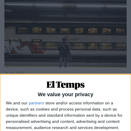
24.01.2026
POLÍTICA
La crisi perenne de Rodalies
We value your privacy
Un problema que pot desgastar la imatge del Govern
català de Salvador Illa
We and our
partners
store and/or access information on a
Per
Moisés Pérez
device, such as cookies and process personal data, such as
unique identifiers and standard information sent by a device for
personalised advertising and content, advertising and content
measurement, audience research and services development.