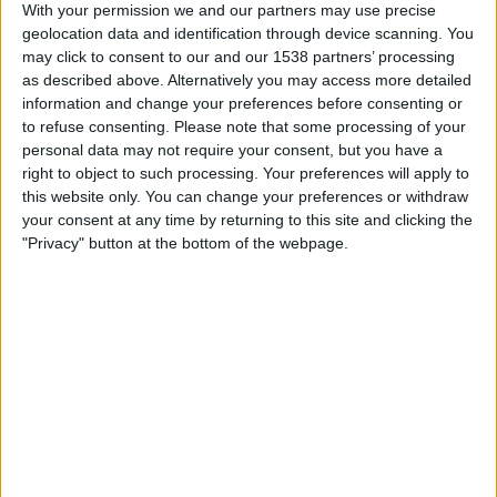
With your permission we and our partners may use precise
geolocation data and identification through device scanning. You
may click to consent to our and our 1538 partners’ processing
as described above. Alternatively you may access more detailed
information and change your preferences before consenting or
to refuse consenting.
Please note that some processing of your
personal data may not require your consent, but you have a
right to object to such processing. Your preferences will apply to
this website only. You can change your preferences or withdraw
your consent at any time by returning to this site and clicking the
"Privacy" button at the bottom of the webpage.
20.12.2025
ANÀLISI
L’amnistia, el finançament singular i la
crida de Junts per la unitat
independentista
La línia estratègica de les tres grans forces al Parlament
de Catalunya
Per
Moisés Pérez