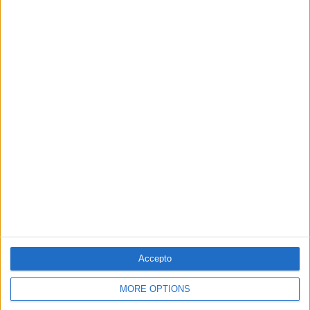
31.01.2023
POLÍTICA
PSC: Divide et impera
Catalunya
Per
Xavier Puig i Sedano
Accepto
MORE OPTIONS