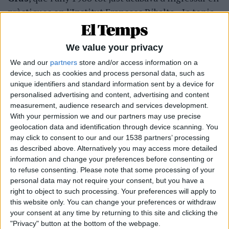
pràctiques en l'Institut Francesc Ribalta. «Jo tenia
tres preocupacions —va confessar
Ferran Ortiz
,
castellonenc de naixement, però, aleshores, amb
We value your privacy
plaça a Ibi—: interrompre el procés d'aprenentatge
We and our
partners
store and/or access information on a
del meu alumnat; pagar la hipoteca a
device, such as cookies and process personal data, such as
un interès que aleshores era de l'11%, i saber com
unique identifiers and standard information sent by a device for
començàvem, però no com acabaríem. I, al remat,
personalised advertising and content, advertising and content
measurement, audience research and services development.
em vaig adonar de tres coses: que el fet que els
With your permission we and our partners may use precise
alumnes perderen un mes de classe, al llarg de tota
geolocation data and identification through device scanning. You
la seua trajectòria escolar, no tenia tanta
may click to consent to our and our 1538 partners’ processing
importància; que podíem sobreviure encara que
as described above. Alternatively you may access more detailed
information and change your preferences before consenting or
ens descomptaren un mes de sou, i que
la cosa
to refuse consenting.
Please note that some processing of your
realment important és que vam defensar allò
personal data may not require your consent, but you have a
que ens semblava just: una escola pública
right to object to such processing. Your preferences will apply to
this website only. You can change your preferences or withdraw
millor
».
your consent at any time by returning to this site and clicking the
"Privacy" button at the bottom of the webpage.