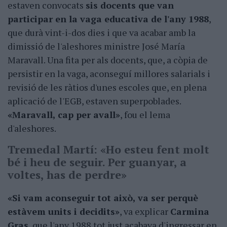
estaven convocats
sis docents que van
participar en la vaga educativa de l'any 1988
,
que durà vint-i-dos dies i que va acabar amb la
dimissió de l'aleshores ministre José María
Maravall. Una fita per als docents, que, a còpia de
persistir en la vaga, aconseguí millores salarials i
revisió de les ràtios d'unes escoles que, en plena
aplicació de l'EGB, estaven superpoblades.
«Maravall, cap per avall»
, fou el lema
d'aleshores.
Tremedal Martí:
«
Ho esteu fent molt
bé i heu de seguir. Per guanyar, a
voltes, has de perdre
»
«Si vam aconseguir tot això, va ser perquè
estàvem units i decidits»
, va explicar
Carmina
Gras
, que l'any 1988 tot just acabava d'ingressar en