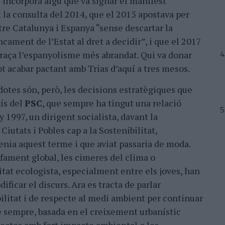
 incorpora algú que va signar el manifest
 la consulta del 2014, que el 2015 apostava per
tre Catalunya i Espanya “sense descartar la
ncament de l’Estat al dret a decidir”, i que el 2017
abraça l’espanyolisme més abrandat. Qui va donar
ot acabar pactant amb Trias d’aquí a tres mesos.
dotes són, però, les decisions estratègiques que
ís del
PSC
, que sempre ha tingut una relació
ny 1997, un dirigent socialista, davant la
Ciutats i Pobles cap a la Sostenibilitat,
ia aquest terme i que aviat passaria de moda.
lfament global, les cimeres del clima o
itat ecologista, especialment entre els joves, han
dificar el discurs. Ara es tracta de parlar
litat i de respecte al medi ambient per continuar
de sempre, basada en el creixement urbanístic