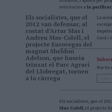
il·limitat, l’aposta per p
reticències a
la pacificac
Els socialistes, que el
La mini
2012 van defensar, al
escrúpo
costat d’Artur Mas i
impulsa
Andreu Mas-Colell, el
Gavà i 
projecte Eurovegas del
magnat Sheldon
Adelson, que hauria
Subscr
trinxat el Parc Agrari
Rep les 
del Llobregat, tornen
a la càrrega
Els socialistes, que el 201
Mas-Colell
, el projecte