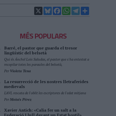
X
Bluesky
Facebook
WhatsApp
Telegram
Comparteix
MÉS POPULARS
Barré, el pastor que guarda el tresor
lingüístic del belsetà
Qui és Ánchel Lois Saludas, el pastor que s'ha entestat a
recopilar totes les paraules del belsetà,
Per
Violeta Tena
La resurrecció de les nostres lletraferides
medievals
L'AVL rescata de l'oblit les escriptores de l'edat mitjana
Per
Moisés Pérez
Xavier Antich: «Calia fer un salt a la
Federació Llull davant un Estat hostil»