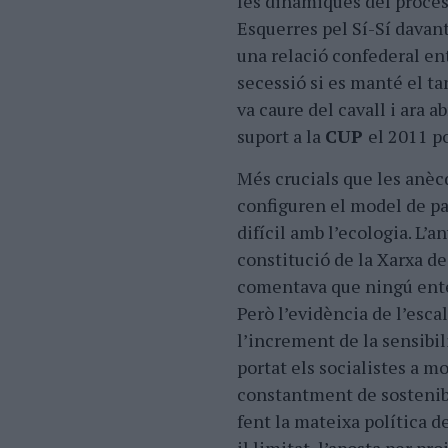
les dinàmiques del procés
Esquerres pel Sí-Sí davant
una relació confederal en
secessió si es manté el ta
va caure del cavall i ara 
suport a la
CUP
el 2011 p
Més crucials que les anèc
configuren el model de pa
difícil amb l’ecologia. L’a
constitució de la Xarxa de 
comentava que ningú enten
Però l’evidència de l’esca
l’increment de la sensibil
portat els socialistes a mo
constantment de sostenibi
fent la mateixa política 