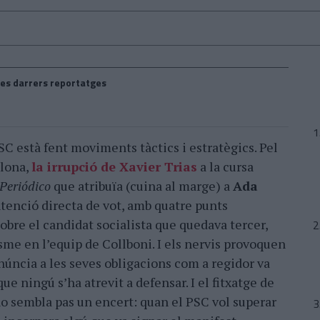
es darrers reportatges
SC està fent moviments tàctics i estratègics. Pel
elona,
la irrupció de Xavier Trias
a la cursa
 Periódico
que atribuïa (cuina al marge) a
Ada
ntenció directa de vot, amb quatre punts
sobre el candidat socialista que quedava tercer,
sme en l’equip de Collboni. I els nervis provoquen
renúncia a les seves obligacions com a regidor va
ue ningú s’ha atrevit a defensar. I el fitxatge de
o sembla pas un encert: quan el PSC vol superar