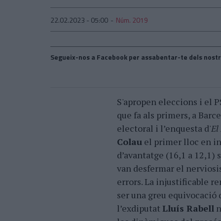
22.02.2023 - 05:00
Núm. 2019
Segueix-nos a Facebook per assabentar-te dels nostr
S'apropen eleccions i el P
que fa als primers, a Barc
electoral i l’enquesta d'
El
Colau
el primer lloc en i
d’avantatge (16,1 a 12,1) 
van desfermar el nerviosi
errors. La injustificable 
ser una greu equivocació q
l’exdiputat
Lluís Rabell
n