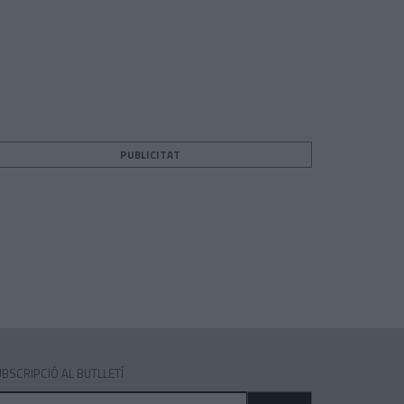
PUBLICITAT
teix
BSCRIPCIÓ AL BUTLLETÍ
dreça