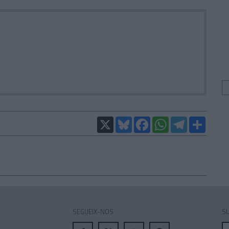
X
Bluesky
Facebook
WhatsApp
Telegram
Compar
SEGUEIX-NOS
SU
A