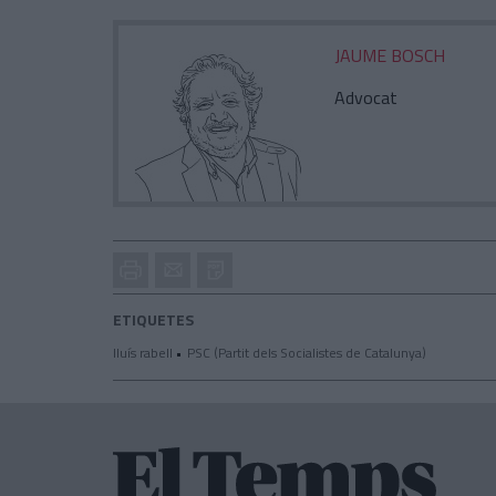
JAUME BOSCH
Advocat
Imprimir
Envia
PDF
a
un
ETIQUETES
amic
lluís rabell
PSC (Partit dels Socialistes de Catalunya)