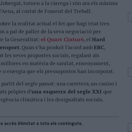
 Llobregat, tornen a la càrrega i són ara els màxims
’Aena, al costat de Foment del Treball.
obre la realitat actual el fet que hagi triat tres
m a pal de paller de la seva negociació per
de la Generalitat:
el Quart Cinturó
, el
Hard
aeroport
. Quan s’ha produït l’acord amb
ERC
,
t les seves propostes socials, regalant als
 millores en matèria de sanitat, ensenyament,
e o energia que els pressupostos han incorporat.
partit del segle passat: una carretera, un casino i
ats pròpies d’
una esquerra del segle XXI
que
rgència climàtica i les desigualtats socials.
s accés il·limitat a tots els continguts.