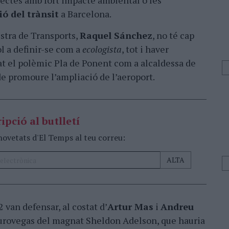
rojectes amb fort impacte ambiental o les
ió del trànsit
a Barcelona.
stra de Transports,
Raquel Sánchez
, no té cap
l a definir-se com a
ecologista
, tot i haver
t el polèmic Pla de Ponent com a alcaldessa de
de promoure l’ampliació de l’aeroport.
ipció al butlletí
novetats d'El Temps al teu correu:
2 van defensar, al costat d’
Artur Mas
i
Andreu
 Eurovegas del magnat Sheldon Adelson, que hauria