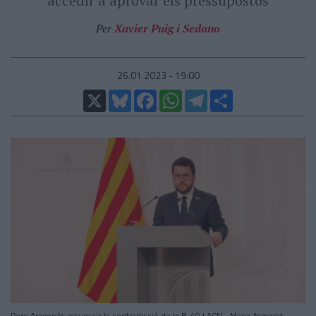
accedir a aprovar els pressupostos
Per
Xavier Puig i Sedano
26.01.2023 - 19:00
X
Bluesky
Facebook
WhatsApp
Telegram
Comparteix
Pere Aragonès assumeix la contradicció de la B-40 | ACN - Maria Asmarat