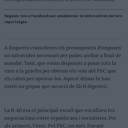
Segueix-nos a Facebook per assabentar-te dels nostres darrers
reportatges
A Esquerra consideren els pressupostos d’enguany
un salvavides necessari per poder arribar a final de
mandat. Tant, que estan disposats a posar tota la
carn a la graella per obtenir els vots del PSC que
els calen per aprovar-los. Aquest dijous hi han
rostit un gripau que no serà de fàcil digestió.
La B-40 era el principal escull que encallava les
negociacions entre republicans i socialistes. Per
als primers, l’únic. Pel PSC, un més. Davant