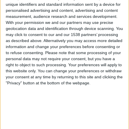
unique identifiers and standard information sent by a device for
còmode. Així, pel que fa a l'Aeroport del Prat, el text
personalised advertising and content, advertising and content
recull que l'objectiu és que aquest "guanyi
measurement, audience research and services development.
capacitat" i es modernitzi "amb respecte a la
With your permission we and our partners may use precise
geolocation data and identification through device scanning. You
biodiversitat".
may click to consent to our and our 1538 partners’ processing
as described above. Alternatively you may access more detailed
La paraula Hard Rock no apareix literalment a
information and change your preferences before consenting or
l'acord entre Govern i PSC. Això sí, en un punt
to refuse consenting.
Please note that some processing of your
sobre el "desenvolupament econòmic del
Camp de
personal data may not require your consent, but you have a
Tarragona
" s'hi recull el compromís de
right to object to such processing. Your preferences will apply to
this website only. You can change your preferences or withdraw
"completar els processos relacionats amb l'inici del
your consent at any time by returning to this site and clicking the
projecte del
Consorci Recreatiu i Turístic de
"Privacy" button at the bottom of the webpage.
Salou i Vila-seca
". En aquest punt, també es parla
d'"assegurar l'execució dels treballs necessaris per
a completar el
Corredor Mediterrani
".