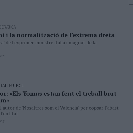
OCRÀTICA
i i la normalització de l’extrema dreta
tra' de l'exprimer ministre italià i magnat de la
rez
ETAT I FUTBOL
or: «Els Yomus estan fent el treball brut
Lim»
 l'autor de 'Nosaltres som el València' per copsar l'abast
 l'entitat
rez