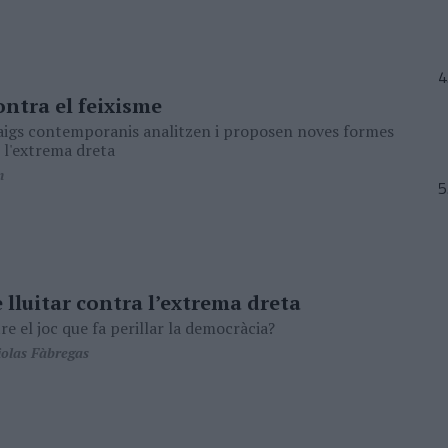
ontra el feixisme
aigs contemporanis analitzen i proposen noves formes
 l'extrema dreta
n
 lluitar contra l’extrema dreta
 el joc que fa perillar la democràcia?
olas Fàbregas