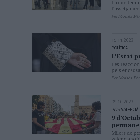
La condemna 
l'assetjament
Per
Moisés Pé
15.11.2023
POLÍTICA
L’Estat 
Les reaccion
pels encausa
Per
Moisés Pé
09.10.2023
PAÍS VALENCIÀ
9 d'Octub
permanen
Milers de pe
valencianof