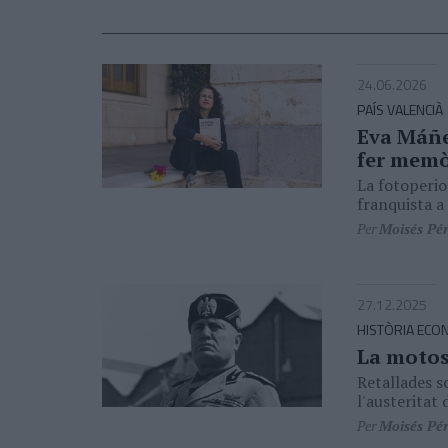
24.06.2026
PAÍS VALENCIÀ
Eva Máñez
fer memò
La fotoperiod
franquista a 
Per
Moisés Pé
27.12.2025
HISTÒRIA ECO
La motos
Retallades so
l'austeritat 
Per
Moisés Pé