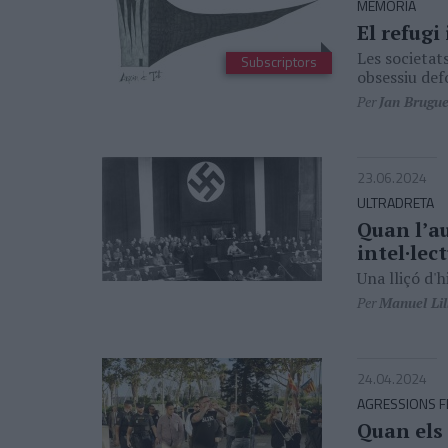
MEMÒRIA
El refugi
Les societat
Subscriptors
obsessiu de
Per
Jan Brugu
23.06.2024
ULTRADRETA
Quan l’au
intel·lec
Una lliçó d'h
Per
Manuel Lil
24.04.2024
AGRESSIONS FE
Quan els 