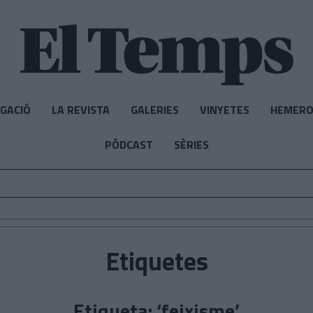
IGACIÓ
LA REVISTA
GALERIES
VINYETES
HEMERO
PÒDCAST
SÈRIES
Etiquetes
Etiqueta: ‘feixisme’