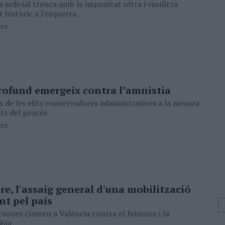
judicial trenca amb la impunitat ultra i visulitza
 històric a l'esquerra
rez
profund emergeix contra l’amnistia
s de les elits conservadores administratives a la mesura
ts del procés
rez
re, l'assaig general d'una mobilització
t pel país
rsones clamen a València contra el feixisme i la
òbia