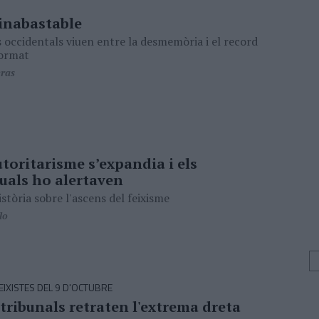
 inabastable
s occidentals viuen entre la desmemòria i el record
format
eras
toritarisme s’expandia i els
tuals ho alertaven
istòria sobre l'ascens del feixisme
lo
IXISTES DEL 9 D'OCTUBRE
tribunals retraten l'extrema dreta