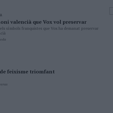
TA
oni valencià que Vox vol preservar
els símbols franquistes que Vox ha demanat preservar
ncià
ceda
 de feixisme triomfant
yeras