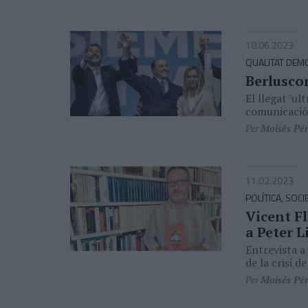
18.06.2023
QUALITAT DEM
Berluscon
El llegat 'ul
comunicació
Per
Moisés Pé
11.02.2023
POLÍTICA, SOCI
Vicent Fl
a Peter 
Entrevista a
de la crisi de
Per
Moisés Pé