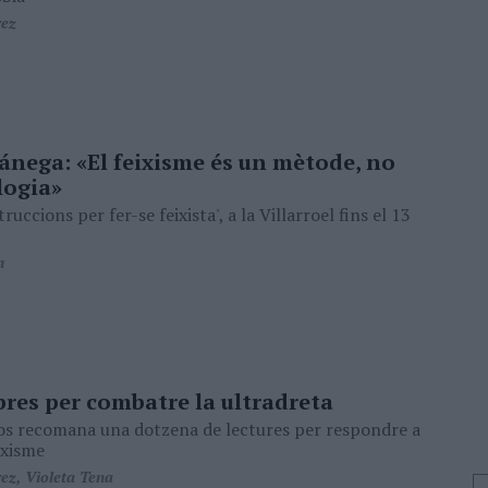
rez
ánega: «El feixisme és un mètode, no
logia»
truccions per fer-se feixista', a la Villarroel fins el 13
n
bres per combatre la ultradreta
s recomana una dotzena de lectures per respondre a
ixisme
ez, Violeta Tena