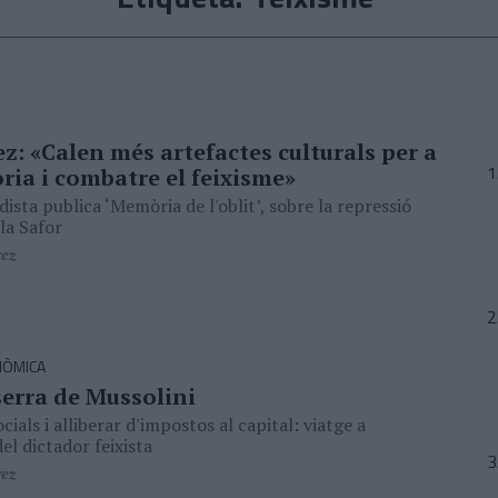
: «Calen més artefactes culturals per a
ria i combatre el feixisme»
ista publica ‘Memòria de l'oblit’, sobre la repressió
la Safor
rez
NÒMICA
erra de Mussolini
cials i alliberar d'impostos al capital: viatge a
del dictador feixista
rez