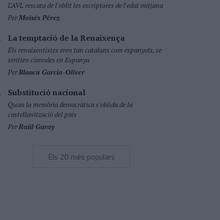
L'AVL rescata de l'oblit les escriptores de l'edat mitjana
Per
Moisés Pérez
La temptació de la Renaixença
Els renaixentistes eren tan catalans com espanyols, se
sentien còmodes en Espanya
Per
Blanca Garcia-Oliver
Substitució nacional
Quan la memòria democràtica s'oblida de la
castellanització del país
Per
Raül Garay
Els 20 més populars