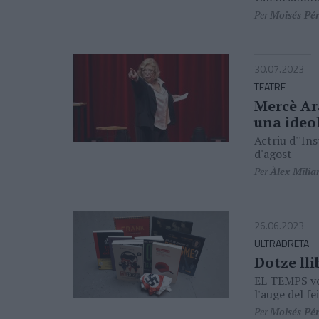
Per
Moisés Pé
30.07.2023
TEATRE
Mercè Ar
una ideo
Actriu d''Ins
d'agost
Per
Àlex Milia
26.06.2023
ULTRADRETA
Dotze lli
EL TEMPS vo
l'auge del fe
Per
Moisés Pér