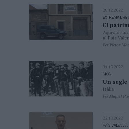
28.12.2022
EXTREMA DRE
El patrim
Aquests són 
al País Vale
Per
Víctor Ma
31.10.2022
MÓN
Un segle
Itàlia
Per
Miquel Pa
22.10.2022
PAÍS VALENCIÀ