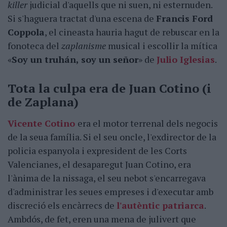
killer
judicial d'aquells que ni suen, ni esternuden.
Si s'haguera tractat d'una escena de
Francis Ford
Coppola
, el cineasta hauria hagut de rebuscar en la
fonoteca del
zaplanisme
musical i escollir la mítica
«
Soy un truhán, soy un señor
» de
Julio Iglesias
.
Tota la culpa era de Juan Cotino (i
de Zaplana)
Vicente Cotino
era el motor terrenal dels negocis
de la seua família. Si el seu oncle, l'exdirector de la
policia espanyola i expresident de les Corts
Valencianes, el desaparegut Juan Cotino, era
l'ànima de la nissaga, el seu nebot s'encarregava
d'administrar les seues empreses i d'executar amb
discreció els encàrrecs de
l'autèntic patriarca
.
Ambdós, de fet, eren una mena de julivert que