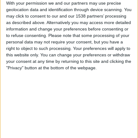
segons ha assenyalat, tenia el segell de
Beatriz
With your permission we and our partners may use precise
García Paesa
, hereva familiar de les facultats
geolocation data and identification through device scanning. You
may click to consent to our and our 1538 partners’ processing
financeres del seu oncle, l'espia
Francisco Paesa
.
as described above. Alternatively you may access more detailed
information and change your preferences before consenting or
Amb l'entramat enllestit, la canalització dels
to refuse consenting.
Please note that some processing of your
diners va produir-se en 2005, quan els Cotino va
personal data may not require your consent, but you have a
pegar una
autèntica pilotada econòmica
en
right to object to such processing. Your preferences will apply to
this website only. You can change your preferences or withdraw
vendre la concessió de les ITV. Dels 43 milions
your consent at any time by returning to this site and clicking the
d'euros que va obtenir de beneficis per aquella
"Privacy" button at the bottom of the webpage.
operació
Sedesa
, la firma de la nissaga de
l'exdirigent del PP, «un 30%» havia de viatjar rumb
a Luxemburg per haver-se manipulat el concurs a
favor seu, segons ha detallat Vicente Cotino. O en
les seues paraules: «per la contractació pública
pactada per al seu grup» de l'adjudicació del servei
de les ITV.
En 2005, i per ordre del seu oncle, va concretar amb