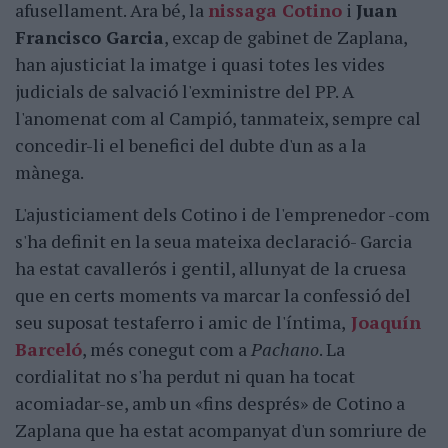
afusellament. Ara bé, la
nissaga Cotino
i
Juan
Francisco Garcia
, excap de gabinet de Zaplana,
han ajusticiat la imatge i quasi totes les vides
judicials de salvació l'exministre del PP. A
l'anomenat com al Campió, tanmateix, sempre cal
concedir-li el benefici del dubte d'un as a la
mànega.
L'ajusticiament dels Cotino i de l'emprenedor -com
s'ha definit en la seua mateixa declaració- Garcia
ha estat cavallerós i gentil, allunyat de la cruesa
que en certs moments va marcar la confessió del
seu suposat testaferro i amic de l'íntima,
Joaquín
Barceló
, més conegut com a
Pachano
. La
cordialitat no s'ha perdut ni quan ha tocat
acomiadar-se, amb un «fins després» de Cotino a
Zaplana que ha estat acompanyat d'un somriure de