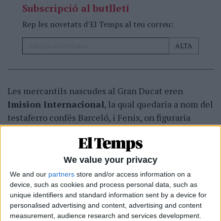
Subscripció al butlletí
Rep les novetats d'El Temps al teu correu:
Les mercantils nascudes al Gran Ducat eren
Imision Internacional
, la qual quedaria a nom del
testaferro confés Barceló, i Fenix, on figuraria
l'excap de gabinet de Zaplana. La constitució
d'ambdues firmes era part de l'arquitectura per a
vehicular els suposats suborns. «En 2001 es
We value your privacy
constitueix Imison Internacional i em va dir que
We and our
partners
store and/or access information on a
això era d'un acord de 1997 per les ITV», ha
device, such as cookies and process personal data, such as
unique identifiers and standard information sent by a device for
expressat en referència al secret dels diners que va
personalised advertising and content, advertising and content
transmetre-li el seu oncle. L'artesania societària,
measurement, audience research and services development.