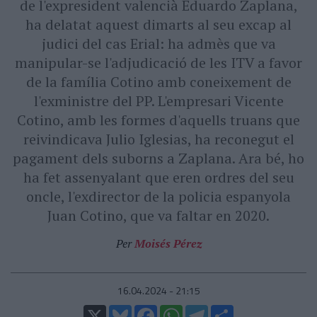
de l'expresident valencià Eduardo Zaplana,
ha delatat aquest dimarts al seu excap al
judici del cas Erial: ha admès que va
manipular-se l'adjudicació de les ITV a favor
de la família Cotino amb coneixement de
l'exministre del PP. L'empresari Vicente
Cotino, amb les formes d'aquells truans que
reivindicava Julio Iglesias, ha reconegut el
pagament dels suborns a Zaplana. Ara bé, ho
ha fet assenyalant que eren ordres del seu
oncle, l'exdirector de la policia espanyola
Juan Cotino, que va faltar en 2020.
Per
Moisés Pérez
16.04.2024 - 21:15
X
Bluesky
Facebook
WhatsApp
Telegram
Comparteix