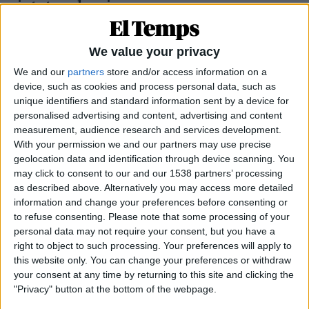
ciutats valencianes
D'Oriola a Vinaròs: la pugna electoral de les urbs
valencianes, desgranada una a una.
We value your privacy
Per
Moisés Pérez
We and our
partners
store and/or access information on a
device, such as cookies and process personal data, such as
unique identifiers and standard information sent by a device for
personalised advertising and content, advertising and content
measurement, audience research and services development.
With your permission we and our partners may use precise
geolocation data and identification through device scanning. You
may click to consent to our and our 1538 partners’ processing
as described above. Alternatively you may access more detailed
information and change your preferences before consenting or
to refuse consenting.
Please note that some processing of your
personal data may not require your consent, but you have a
right to object to such processing. Your preferences will apply to
this website only. You can change your preferences or withdraw
30.12.2021
your consent at any time by returning to this site and clicking the
EL TEMPS DE LES ARTS
"Privacy" button at the bottom of the webpage.
Rafael Armengol, investigació, color i