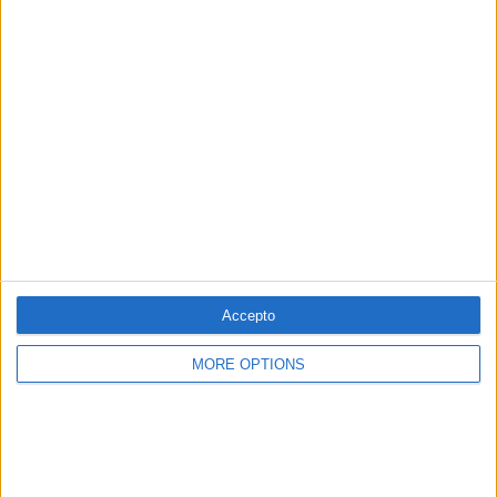
12.02.2017
Viatge de retorn a la terra
Per
Xavier Aliaga
Accepto
MORE OPTIONS