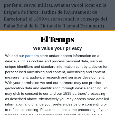
per fer el servei militar. Aviat es va col·locar en la
Brigada de Parcs i Jardins de l’Ajuntament de
Barcelona i el 1899 va ser ascendit a conserge del
Palau Reial de la Ciutadella (l’actual Parlament).
Com que aquest palau va passar a ser Museu d’Art i
Arqueologia, Emili Gandia es va convertir en
conservador del museu. I aquí començà la seva
We value your privacy
transformació en arqueòleg. El 1908 se li encarrega
We and our
partners
store and/or access information on a
la direcció de les excavacions d’Empúries. Josep
device, such as cookies and process personal data, such as
Burch reconeix que “era molt polifacètic i era
unique identifiers and standard information sent by a device for
personalised advertising and content, advertising and content
capaç de dirigir les excavacions arqueològiques
measurement, audience research and services development.
d’Empúries; era capaç d’anar a Sixena, recollir els
With your permission we and our partners may use precise
materials que la Junta havia comprat, embalar-los
geolocation data and identification through device scanning. You
may click to consent to our and our 1538 partners’ processing
correctament i enviar-los a Barcelona; i era capaç
as described above. Alternatively you may access more detailed
també d’anar al Pirineu i donar suport a les
information and change your preferences before consenting or
persones que feien el desmuntatge de les pintures
to refuse consenting.
Please note that some processing of your
personal data may not require your consent, but you have a