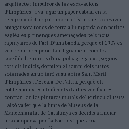
arquitecte i impulsor de les excavacions
d’Empúries− i va jugar un paper cabdal en la
recuperació d’un patrimoni artístic que sobrevivia
amagat sota tones de terra a l’Empordà o en petites
esglésies pirinenques amenaçades pels nous
rapinyaires de l’art. D’una banda, perquè el 1907 es
va decidir recuperar tan dignament com fos
possible les ruïnes d’una polis grega que, segons
tots els indicis, dormien el somni dels justos
soterrades en un turó suau entre Sant Martí
d’Empúries i l’Escala. De l’altra, perquè els
col·leccionistes i traficants d’art es van fixar −i
centrar− en les pintures murals del Pirineu el 1919
i això va fer que la Junta de Museus de la
Mancomunitat de Catalunya es decidís a iniciar
una campanya per “salvar-les” que seria
encarregada a Gandia.