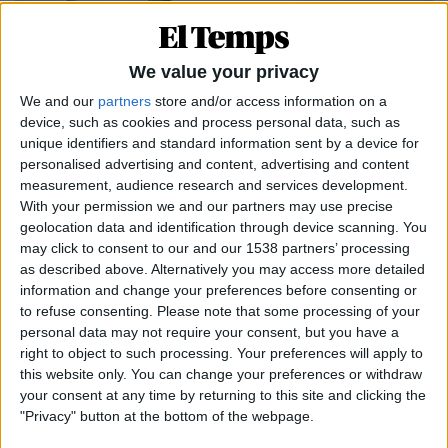
We value your privacy
We and our
partners
store and/or access information on a
device, such as cookies and process personal data, such as
unique identifiers and standard information sent by a device for
personalised advertising and content, advertising and content
measurement, audience research and services development.
10.03.2024
With your permission we and our partners may use precise
POLÍTICA
geolocation data and identification through device scanning. You
may click to consent to our and our 1538 partners’ processing
Compromís i la suma a les europees
as described above. Alternatively you may access more detailed
Per quina aliança aposten els valencianistes per
information and change your preferences before consenting or
recuperar l'eurodiputat?
to refuse consenting.
Please note that some processing of your
Per
Moisés Pérez
personal data may not require your consent, but you have a
right to object to such processing. Your preferences will apply to
this website only. You can change your preferences or withdraw
your consent at any time by returning to this site and clicking the
"Privacy" button at the bottom of the webpage.