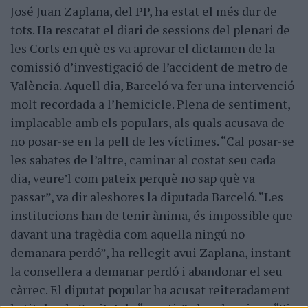
José Juan Zaplana, del PP, ha estat el més dur de
tots. Ha rescatat el diari de sessions del plenari de
les Corts en què es va aprovar el dictamen de la
comissió d’investigació de l’accident de metro de
València. Aquell dia, Barceló va fer una intervenció
molt recordada a l’hemicicle. Plena de sentiment,
implacable amb els populars, als quals acusava de
no posar-se en la pell de les víctimes. “Cal posar-se
les sabates de l’altre, caminar al costat seu cada
dia, veure’l com pateix perquè no sap què va
passar”, va dir aleshores la diputada Barceló. “Les
institucions han de tenir ànima, és impossible que
davant una tragèdia com aquella ningú no
demanara perdó”, ha rellegit avui Zaplana, instant
la consellera a demanar perdó i abandonar el seu
càrrec. El diputat popular ha acusat reiteradament