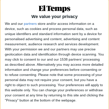
la titular de Sanitat de “mentir” els valencians. “Si
vol que la institució recupere la seua ànima, vostè
ha de marxar ja mateix, no pot continuar ni un
We value your privacy
minut més ni que hi haja una mort més”, ha
We and our
partners
store and/or access information on a
etzibat.
device, such as cookies and process personal data, such as
unique identifiers and standard information sent by a device for
personalised advertising and content, advertising and content
measurement, audience research and services development.
With your permission we and our partners may use precise
geolocation data and identification through device scanning. You
may click to consent to our and our 1538 partners’ processing
as described above. Alternatively you may access more detailed
information and change your preferences before consenting or
to refuse consenting.
Please note that some processing of your
personal data may not require your consent, but you have a
right to object to such processing. Your preferences will apply to
this website only. You can change your preferences or withdraw
your consent at any time by returning to this site and clicking the
"Privacy" button at the bottom of the webpage.
José Juan Zaplana, diputat del PPCV a les Corts, ha exigit la dimissió de la
consellera Barceló comparant la crisi sanitària amb l'accident de metro de