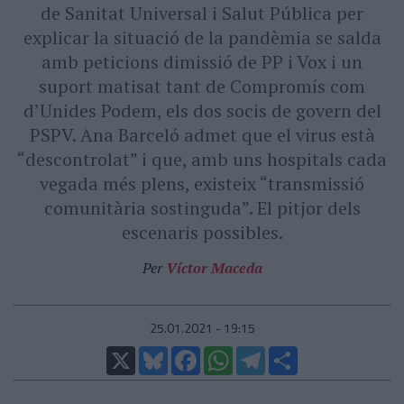
de Sanitat Universal i Salut Pública per
explicar la situació de la pandèmia se salda
amb peticions dimissió de PP i Vox i un
suport matisat tant de Compromís com
d’Unides Podem, els dos socis de govern del
PSPV. Ana Barceló admet que el virus està
“descontrolat” i que, amb uns hospitals cada
vegada més plens, existeix “transmissió
comunitària sostinguda”. El pitjor dels
escenaris possibles.
Per
Víctor Maceda
25.01.2021 - 19:15
X
Bluesky
Facebook
WhatsApp
Telegram
Comparteix