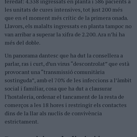
feredat: 4.338 ingressats en planta i 586 pacients a
les unitats de cures intensives, tot just 200 més
que en el moment més crític de la primera onada.
Llavors, els malalts ingressats en planta tampoc no
van arribar a superar la xifra de 2.200. Ara n’hi ha
més del doble.
Un panorama dantesc que ha dut la consellera a
parlar, ras i curt, d’un virus “descontrolat” que està
provocant una “transmissió comunitària
sostinguda”, amb el 70% de les infeccions a l’àmbit
social i familiar, cosa que ha dut a clausurar
l’hostaleria, ordenar el tancament de la resta de
comerços a les 18 hores i restringir els contactes
dins de la llar als nuclis de convivència
estrictament.