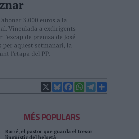
Aznar
'abonar 3.000 euros a la
l. Vinculada a exdirigents
er l'excap de premsa de José
 per aquest setmanari, la
nt l'etapa del PP.
X
Bluesky
Facebook
WhatsApp
Telegram
Comparteix
MÉS POPULARS
Barré, el pastor que guarda el tresor
lingüístic del belsetà