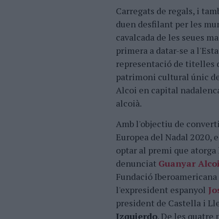
Carregats de regals, i tam
duen desfilant per les mu
cavalcada de les seues maje
primera a datar-se a l'Esta
representació de titelles
patrimoni cultural únic d
Alcoi en capital nadalenca
alcoià.
Amb l'objectiu de converti
Europea del Nadal 2020, e
optar al premi que atorga
denunciat
Guanyar Alco
Fundació Iberoamericana E
l'expresident espanyol
Jo
president de Castella i Ll
Izquierdo
. De les quatre