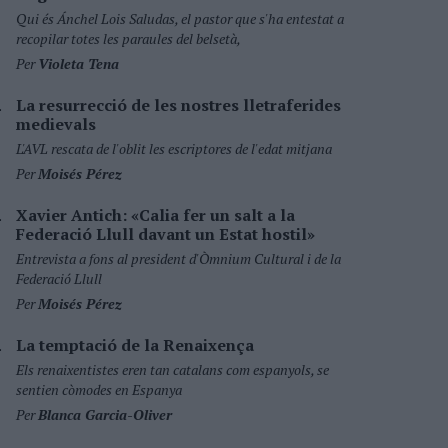
Qui és Ánchel Lois Saludas, el pastor que s'ha entestat a
recopilar totes les paraules del belsetà,
Per
Violeta Tena
La resurrecció de les nostres lletraferides
medievals
L'AVL rescata de l'oblit les escriptores de l'edat mitjana
Per
Moisés Pérez
Xavier Antich: «Calia fer un salt a la
Federació Llull davant un Estat hostil»
Entrevista a fons al president d'Òmnium Cultural i de la
Federació Llull
Per
Moisés Pérez
La temptació de la Renaixença
Els renaixentistes eren tan catalans com espanyols, se
sentien còmodes en Espanya
Per
Blanca Garcia-Oliver