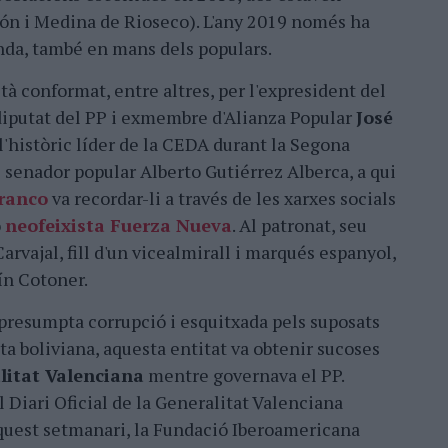
ón i Medina de Rioseco). L'any 2019 només ha
da, també en mans dels populars.
stà conformat, entre altres, per l'expresident del
iputat del PP i exmembre d'Alianza Popular
José
 l'històric líder de la CEDA durant la Segona
 senador popular Alberto Gutiérrez Alberca, a qui
ranco
va recordar-li a través de les xarxes socials
ó
neofeixista Fuerza Nueva
. Al patronat, seu
arvajal, fill d'un vicealmirall i marqués espanyol,
ín Cotoner.
 presumpta corrupció i esquitxada pels suposats
a boliviana, aquesta entitat va obtenir sucoses
litat Valenciana
mentre governava el PP.
 Diari Oficial de la Generalitat Valenciana
quest setmanari, la Fundació Iberoamericana