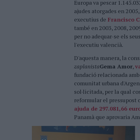
Europa va pescar 1.145.03
ajudes atorgades en 2005, 
executius de
Francisco 
també en 2003, 2008, 2009
per no adequar-se els seu
l'executiu valencià.
D'aquesta manera, la conse
zaplanista
Gema Amor
,
v
fundació relacionada amb e
comunitat urbana d'Argenti
sol·licitada, per la qual 
reformular el pressupost c
ajuda de 297.081,66 eur
Panamà que aprovaria Am