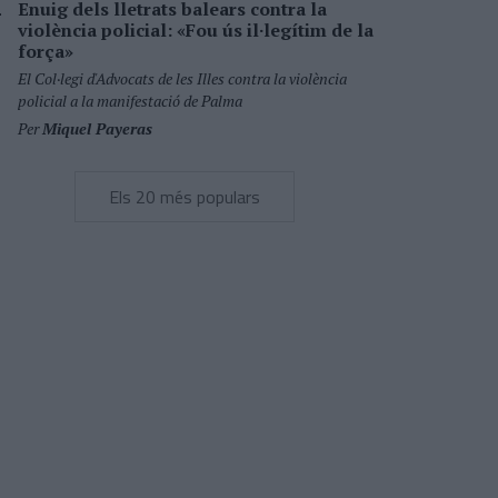
Enuig dels lletrats balears contra la
violència policial: «Fou ús il·legítim de la
força»
El Col·legi d'Advocats de les Illes contra la violència
policial a la manifestació de Palma
Per
Miquel Payeras
Els 20 més populars