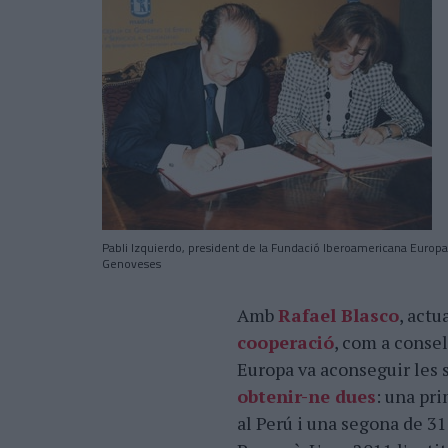
Pabli Izquierdo, president de la Fundació Iberoamericana Europa 
Genoveses
Amb
Rafael Blasco
, act
cooperació
, com a consel
Europa va aconseguir les
obtenir-ne dues
: una pr
al Perú i una segona de 31