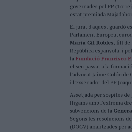
governades pel PP (Torrej
estat premiada Majadahon
El jurat d'aquest guardó e
Parlament Europeu, eurod
María Gil Robles,
fill de
República espanyola; i pel
la
Fundació Francisco F
el seu passat a la formaci
l'advocat Jaime Colón de C
i l'exsenador del PP Joaqu
Assetjada per sospites de
lligams amb l'extrema dret
subvencions de la
Genera
Segons les resolucions del
(DOGV) analitzades per a