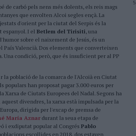
bé de carbó pels nens més dolents, els reis mags
ntanyes que envolten Alcoi segles ençà. La
stats d'orient per la ciutat del Serpis és la
t espanyol. I el
Betlem del Tirisiti
, una
 d'humor sobre el naixement de Jesús, és un
el País Valencià. Dos elements que converteixen
. Una condició, però, que és insuficient per al PP
r la població de la comarca de l'Alcoià en Ciutat
ls populars han proposat pagar 3.000 euros per
 la Xarxa de Ciutats Europees del Nadal. Segons ha
i
aquest divendres, la xarxa està impulsada per la
uropa, dirigida per l'excap de premsa de
sé María Aznar
durant la seua etapa de
eó i exdiputat popular al Congrés
Pablo
 poblacions escollides en 2018, dos estaven