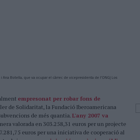
i Ana Botella, que va ocupar el càrrec de vicepresidenta de l'ONG| Los
ualment
empresonat per robar fons de
ler de Solidaritat, la Fundació Iberoamericana
 subvencions de més quantia.
L'any 2007 va
imera valorada en 303.258,31 euros per un projecte
7.281,75 euros per una iniciativa de cooperació al