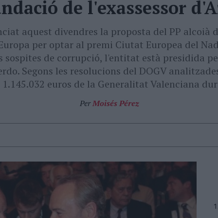
undació de l'exassessor d'
iat aquest divendres la proposta del PP alcoià d
uropa per optar al premi Ciutat Europea del Nada
s sospites de corrupció, l'entitat està presidida p
erdo. Segons les resolucions del DOGV analitzades
 1.145.032 euros de la Generalitat Valenciana dura
Per
Moisés Pérez