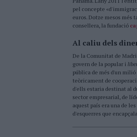
Panamà. L'any 2011 l'entit
pel concepte «d'immigrac
euros. Dotze mesos més t
consellera, la fundació
ca
Al caliu dels dine
De la Comunitat de Madrid
govern de la popular i
libe
pública de més d'un milió 
teòricament de cooperació
d'ells estaria destinat al 
sector empresarial, de líd
aquest país era una de le
d'esquerres que encapçal