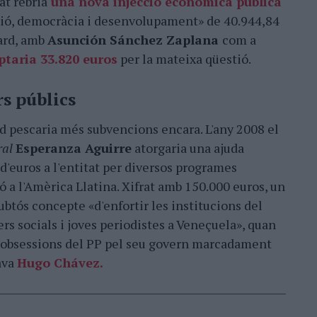
at rebria
una nova injecció econòmica pública
ió, democràcia i desenvolupament» de 40.944,84
ard, amb
Asunción Sánchez Zaplana
com a
ptaria 33.820 euros
per la mateixa qüestió.
rs públics
 pescaria més subvencions encara. L'any 2008 el
ral
Esperanza Aguirre
atorgaria una ajuda
d'euros a l'entitat per diversos programes
 a l'Amèrica Llatina. Xifrat amb 150.000 euros, un
dubtós concepte «d'enfortir les institucions del
ers socials i joves periodistes a Veneçuela», quan
s obsessions del PP pel seu govern marcadament
ava
Hugo Chávez.