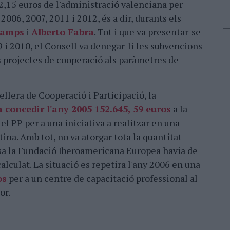
2,15 euros de l'administració valenciana per
2006, 2007, 2011 i 2012, és a dir, durants els
Camps
i
Alberto Fabra
. Tot i que va presentar-se
 i 2010, el Consell va denegar-li les subvencions
s projectes de cooperació als paràmetres de
llera de Cooperació i Participació, la
a concedir l'any 2005 152.645, 59 euros
a la
l PP per a una iniciativa a realitzar en una
na. Amb tot, no va atorgar tota la quantitat
cosa la Fundació Iberoamericana Europea havia de
alculat. La situació es repetira l'any 2006 en una
os
per a un centre de capacitació professional al
or.