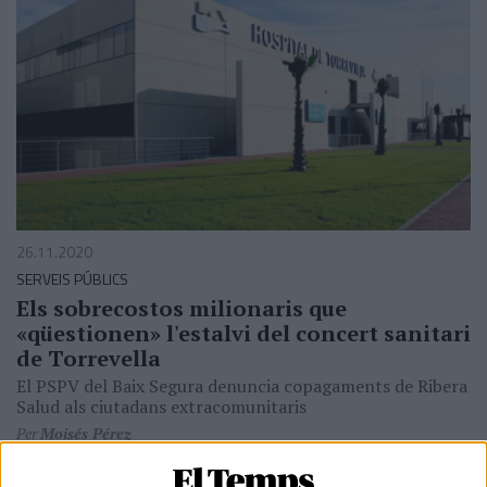
26.11.2020
SERVEIS PÚBLICS
Els sobrecostos milionaris que
«qüestionen» l'estalvi del concert sanitari
de Torrevella
El PSPV del Baix Segura denuncia copagaments de Ribera
Salud als ciutadans extracomunitaris
Per
Moisés Pérez