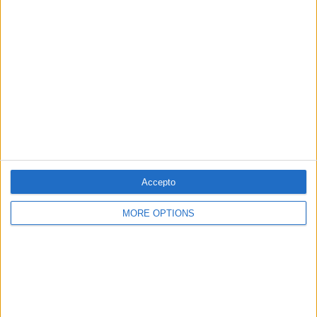
Accepto
15.05.2020
POLÍTICA
MORE OPTIONS
Joan Baldoví: «El Govern espanyol ha
d'entendre que no té majoria absoluta»
Entrevista al portaveu de Compromís al Congrés arran
de retirar el suport a l'executiu del PSOE i UP
Per
Moisés Pérez