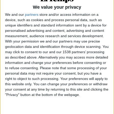
We value your privacy
We and our
partners
store and/or access information on a
device, such as cookies and process personal data, such as
unique identifiers and standard information sent by a device for
personalised advertising and content, advertising and content
measurement, audience research and services development.
With your permission we and our partners may use precise
geolocation data and identification through device scanning. You
may click to consent to our and our 1538 partners’ processing
as described above. Alternatively you may access more detailed
information and change your preferences before consenting or
17.11.2020
to refuse consenting.
Please note that some processing of your
EN PORTADA
personal data may not require your consent, but you have a
Joe Biden, un president limitat
right to object to such processing. Your preferences will apply to
this website only. You can change your preferences or withdraw
Els entrebancs parlamentaris i judicials a l'agenda
your consent at any time by returning to this site and clicking the
reformista del president demòcrata
"Privacy" button at the bottom of the webpage.
Per
Moisés Pérez