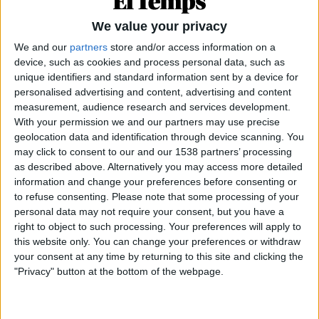
We value your privacy
ARTICLES RELACIONATS
We and our
partners
store and/or access information on a
device, such as cookies and process personal data, such as
unique identifiers and standard information sent by a device for
personalised advertising and content, advertising and content
measurement, audience research and services development.
With your permission we and our partners may use precise
geolocation data and identification through device scanning. You
may click to consent to our and our 1538 partners’ processing
as described above. Alternatively you may access more detailed
information and change your preferences before consenting or
to refuse consenting.
Please note that some processing of your
personal data may not require your consent, but you have a
right to object to such processing. Your preferences will apply to
24.06.2026
this website only. You can change your preferences or withdraw
CATALUNYA
your consent at any time by returning to this site and clicking the
"Privacy" button at the bottom of the webpage.
L'escola, camp de batalla pel model de
país
Els centres educatius assumeixen més responsabilitats