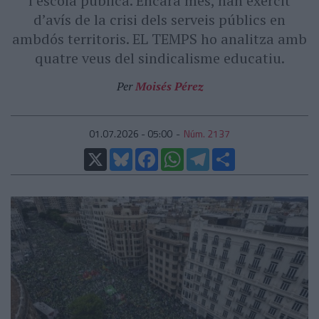
l’escola pública. Encara més, han exercit
d’avís de la crisi dels serveis públics en
ambdós territoris. EL TEMPS ho analitza amb
quatre veus del sindicalisme educatiu.
Per
Moisés Pérez
01.07.2026 - 05:00
Núm. 2137
X
Bluesky
Facebook
WhatsApp
Telegram
Comparteix