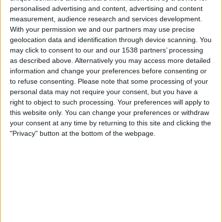
personalised advertising and content, advertising and content
measurement, audience research and services development.
With your permission we and our partners may use precise
19.10.2025
geolocation data and identification through device scanning. You
POLÍTICA
may click to consent to our and our 1538 partners’ processing
Aleix Sarri: «Només amb la
as described above. Alternatively you may access more detailed
independència podrem aturar la
information and change your preferences before consenting or
desnacionalització del país»
to refuse consenting.
Please note that some processing of your
personal data may not require your consent, but you have a
Entrevista a l'autor de l'obra 'Ànima de República. Crònica
política de l'Estat català (1409-1714)'
right to object to such processing. Your preferences will apply to
this website only. You can change your preferences or withdraw
Per
Moisés Pérez
your consent at any time by returning to this site and clicking the
"Privacy" button at the bottom of the webpage.