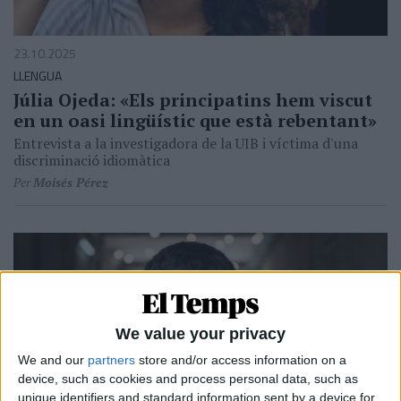
23.10.2025
LLENGUA
Júlia Ojeda: «Els principatins hem viscut
en un oasi lingüístic que està rebentant»
Entrevista a la investigadora de la UIB i víctima d'una
discriminació idiomàtica
Per
Moisés Pérez
We value your privacy
We and our
partners
store and/or access information on a
device, such as cookies and process personal data, such as
unique identifiers and standard information sent by a device for